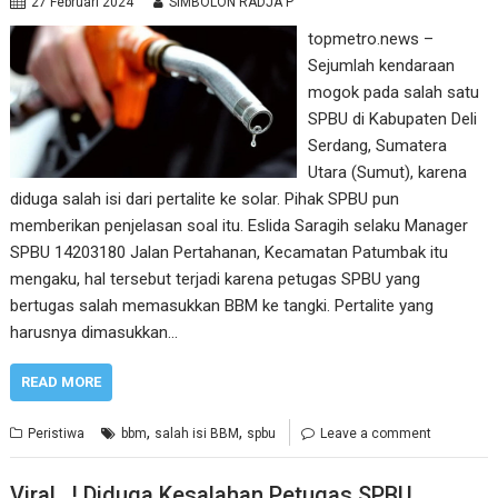
27 Februari 2024
SIMBOLON RADJA P
topmetro.news –
Sejumlah kendaraan
mogok pada salah satu
SPBU di Kabupaten Deli
Serdang, Sumatera
Utara (Sumut), karena
diduga salah isi dari pertalite ke solar. Pihak SPBU pun
memberikan penjelasan soal itu. Eslida Saragih selaku Manager
SPBU 14203180 Jalan Pertahanan, Kecamatan Patumbak itu
mengaku, hal tersebut terjadi karena petugas SPBU yang
bertugas salah memasukkan BBM ke tangki. Pertalite yang
harusnya dimasukkan…
READ MORE
,
,
Peristiwa
bbm
salah isi BBM
spbu
Leave a comment
Viral…! Diduga Kesalahan Petugas SPBU,