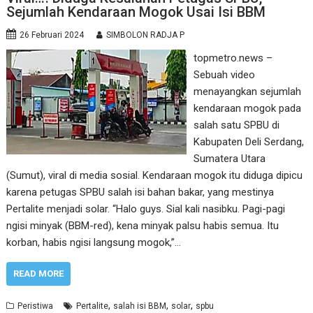
Sejumlah Kendaraan Mogok Usai Isi BBM
26 Februari 2024
SIMBOLON RADJA P
topmetro.news –
Sebuah video
menayangkan sejumlah
kendaraan mogok pada
salah satu SPBU di
Kabupaten Deli Serdang,
Sumatera Utara
(Sumut), viral di media sosial. Kendaraan mogok itu diduga dipicu
karena petugas SPBU salah isi bahan bakar, yang mestinya
Pertalite menjadi solar. “Halo guys. Sial kali nasibku. Pagi-pagi
ngisi minyak (BBM-red), kena minyak palsu habis semua. Itu
korban, habis ngisi langsung mogok,”…
READ MORE
,
,
,
Peristiwa
Pertalite
salah isi BBM
solar
spbu