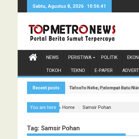
Skip
Sabtu, Agustus 8, 2026
10:56:42
to
content
NEWS
PERISTIWA
POLITIK
EKON
TOKOH
TEKNO
E-PAPER
ADVERT
Recent posts
Tafoo'lo Nehe, Pelompat Batu Ni
Monumen Sisingamangaraja XII Be
You are here
Home
Samsir Pohan
Tag:
Samsir Pohan