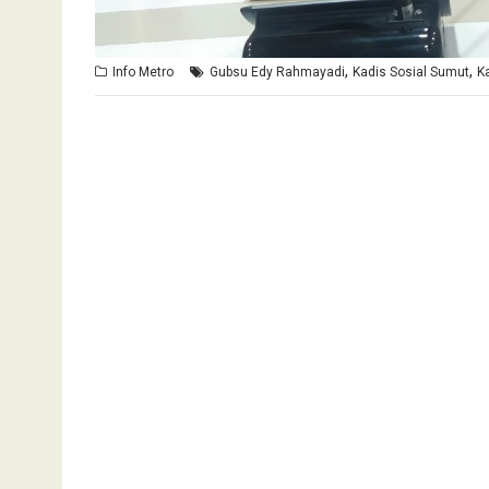
,
,
Info Metro
Gubsu Edy Rahmayadi
Kadis Sosial Sumut
K