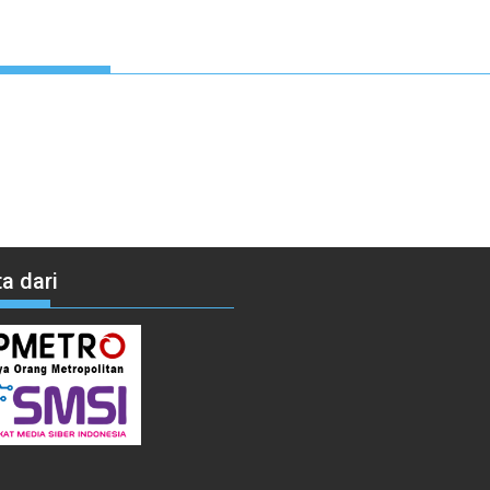
a dari