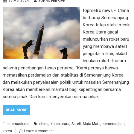
29 Mei 2024
YONAN FEBRIAN
topmetro.news – China
berharap Semenanjung
Korea tetap stabil meski
Korea Utara gagal
meluncurkan roket baru
yang membawa satelit
pengintai militer, akibat
ledakan roket di udara
selama penerbangan tahap pertama. “Kami percaya bahwa
memastikan perdamaian dan stabilitas di Semenanjung Korea
dan melakukan penyelesaian politik untuk masalah Semenanjung
Korea akan memberikan manfaat bagi kepentingan bersama
semua pihak. Dan kami menyerukan semua pihak…
READ MORE
,
,
,
Internasional
china
korea utara
Satelit Mata Mata
semenanjung
korea
Leave a comment