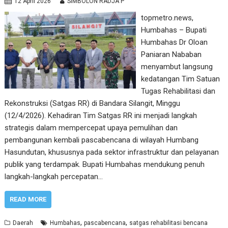
12 April 2026
SIMBOLON RADJA P
topmetro.news,
Humbahas – Bupati
Humbahas Dr Oloan
Paniaran Nababan
menyambut langsung
kedatangan Tim Satuan
Tugas Rehabilitasi dan
Rekonstruksi (Satgas RR) di Bandara Silangit, Minggu
(12/4/2026). Kehadiran Tim Satgas RR ini menjadi langkah
strategis dalam mempercepat upaya pemulihan dan
pembangunan kembali pascabencana di wilayah Humbang
Hasundutan, khususnya pada sektor infrastruktur dan pelayanan
publik yang terdampak. Bupati Humbahas mendukung penuh
langkah-langkah percepatan…
READ MORE
,
,
Daerah
Humbahas
pascabencana
satgas rehabilitasi bencana