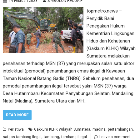
14 Februari 2023
SIMBOLON RADJA P
topmetro.news –
Penyidik Balai
Penegakan Hukum
Kementrian Lingkungan
Hidup dan Kehutanan
(Gakkum KLHK) Wilayah
Sumatera melakukan
penahanan terhadap MSN (37) yang merupakan salah satu aktor
intelektual (pemodal) penambangan emas ilegal di Kawasan
Taman Nasional Batang Gadis (TNBG). Sebelum penahanan, dua
pemodal penambangan ilegal tersebut yakni MSN (37) warga
Desa Hutarimbaru Kecamatan Panyabungan Selatan, Mandailing
Natal (Madina), Sumatera Utara dan MH…
READ MORE
,
,
,
Peristiwa
Gakkum KLHK Wilayah Sumatera
madina
pertambangan
,
,
satgas tambang ilegal
tambang
tambang ilegal
Leave a comment