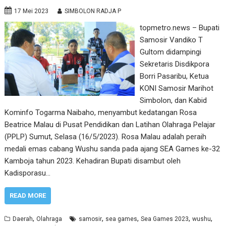
17 Mei 2023
SIMBOLON RADJA P
topmetro.news – Bupati
Samosir Vandiko T
Gultom didampingi
Sekretaris Disdikpora
Borri Pasaribu, Ketua
KONI Samosir Marihot
Simbolon, dan Kabid
Kominfo Togarma Naibaho, menyambut kedatangan Rosa
Beatrice Malau di Pusat Pendidikan dan Latihan Olahraga Pelajar
(PPLP) Sumut, Selasa (16/5/2023). Rosa Malau adalah peraih
medali emas cabang Wushu sanda pada ajang SEA Games ke-32
Kamboja tahun 2023. Kehadiran Bupati disambut oleh
Kadisporasu…
READ MORE
,
,
,
,
,
Daerah
Olahraga
samosir
sea games
Sea Games 2023
wushu