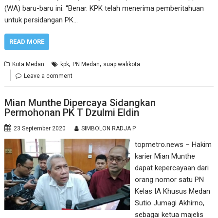
(WA) baru-baru ini. “Benar. KPK telah menerima pemberitahuan
untuk persidangan PK…
READ MORE
,
,
Kota Medan
kpk
PN Medan
suap walikota
Leave a comment
Mian Munthe Dipercaya Sidangkan
Permohonan PK T Dzulmi Eldin
23 September 2020
SIMBOLON RADJA P
topmetro.news – Hakim
karier Mian Munthe
dapat kepercayaan dari
orang nomor satu PN
Kelas IA Khusus Medan
Sutio Jumagi Akhirno,
sebagai ketua majelis