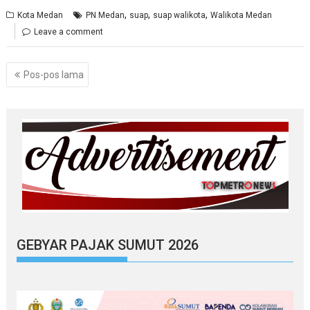
,
,
,
Kota Medan
PN Medan
suap
suap walikota
Walikota Medan
Leave a comment
Navigasi
Pos-pos lama
pos
GEBYAR PAJAK SUMUT 2026