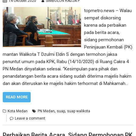
14 Oktober 2020
SIMBOLON RADJA P
topmetro.news – Walau
sempat diskorsing
karena ada perbaikan
pada berita acara,
sidang permohonan
Peninjauan Kembali (PK)
mantan Walikota T Dzulmi Eldin S dengan termohon jaksa
penuntut umum pada KPK, Rabu (14/10/2020) di Ruang Cakra 4
PN Medan dinyatakan selesai. “Kesimpulan para pihak dan
penandatangan berita acara sidang sudah diterima majelis hakim
dan akan diteruskan ke majelis hakim terhormat di Mahkamah…
READ MORE
,
,
Kota Medan
PN Medan
suap
suap walikota
Leave a comment
Perbaikan Berita Acara, Sidang Permohonan PK