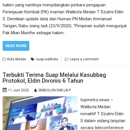
hakim yang nantinya menyidangkan perkara pengajuan
Peninjauan Kembali (PK) mantan Walikota Medan T Dzulmi Eldin
S. Demikian update data dari Humas PN Medan Immanuel
Tarigan, Rabu siang tadi (23/9/2020). “Pimpinan sudah mengunjuk
Pak Mian Munthe sebagai hakim…
READ MORE
Kota Medan
suap walikota
Leave a comment
Terbukti Terima Suap Melalui Kasubbag
Protokol, Eldin Divonis 6 Tahun
11 Juni 2020
SIMBOLON RADJA P
topmetro.news –
Walikota Medan
nonaktif T Dzulmi Eldin
S dalam sidang lanjutan
secara teleconference