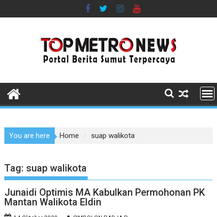
Skip
to
content
You are here
Home
suap walikota
Tag:
suap walikota
Junaidi Optimis MA Kabulkan Permohonan PK
Mantan Walikota Eldin