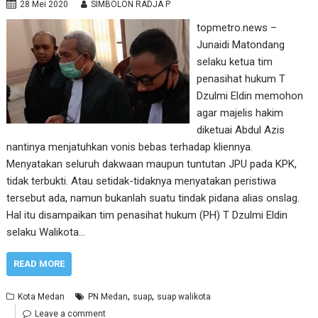
28 Mei 2020
SIMBOLON RADJA P
topmetro.news –
Junaidi Matondang
selaku ketua tim
penasihat hukum T
Dzulmi Eldin memohon
agar majelis hakim
diketuai Abdul Azis
nantinya menjatuhkan vonis bebas terhadap kliennya.
Menyatakan seluruh dakwaan maupun tuntutan JPU pada KPK,
tidak terbukti. Atau setidak-tidaknya menyatakan peristiwa
tersebut ada, namun bukanlah suatu tindak pidana alias onslag.
Hal itu disampaikan tim penasihat hukum (PH) T Dzulmi Eldin
selaku Walikota…
READ MORE
,
,
Kota Medan
PN Medan
suap
suap walikota
Leave a comment