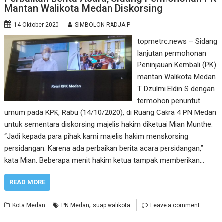
Mantan Walikota Medan Diskorsing
14 Oktober 2020
SIMBOLON RADJA P
topmetro.news – Sidang
lanjutan permohonan
Peninjauan Kembali (PK)
mantan Walikota Medan
T Dzulmi Eldin S dengan
termohon penuntut
umum pada KPK, Rabu (14/10/2020), di Ruang Cakra 4 PN Medan
untuk sementara diskorsing majelis hakim diketuai Mian Munthe.
“Jadi kepada para pihak kami majelis hakim menskorsing
persidangan. Karena ada perbaikan berita acara persidangan,”
kata Mian. Beberapa menit hakim ketua tampak memberikan…
READ MORE
,
Kota Medan
PN Medan
suap walikota
Leave a comment