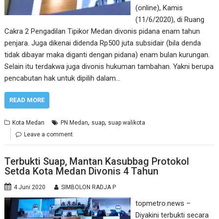
(online), Kamis
(11/6/2020), di Ruang
Cakra 2 Pengadilan Tipikor Medan divonis pidana enam tahun
penjara. Juga dikenai didenda Rp500 juta subsidair (bila denda
tidak dibayar maka diganti dengan pidana) enam bulan kurungan.
Selain itu terdakwa juga divonis hukuman tambahan. Yakni berupa
pencabutan hak untuk dipilih dalam…
READ MORE
,
,
Kota Medan
PN Medan
suap
suap walikota
Leave a comment
Terbukti Suap, Mantan Kasubbag Protokol
Setda Kota Medan Divonis 4 Tahun
4 Juni 2020
SIMBOLON RADJA P
topmetro.news –
Diyakini terbukti secara