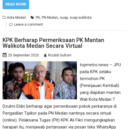
READ MORE
,
,
,
Kota Medan
PK
PN Medan
suap
suap walikota
Leave a comment
KPK Berharap Permeriksaan PK Mantan
Walikota Medan Secara Virtual
25 September 2020
Rizaldi Gultom
topmetro.news – JPU
pada KPK selaku
termohon PK
(Peninjauan Kembali)
yang diajukan mantan
Wali Kota Medan T
Dzulmi Eldin berharap agar pemeriksaan pokok perkaranya di
Pengadilan Tipikor pada PN Medan nantinya secara virtual
(online). Pelaksana Tugas (Plt) KPK Ali Fikri mengungkapkan
harapan itu, menjawab pertanyaan via pesan teks WhatsApp