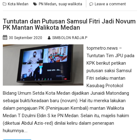
,
Kota Medan
PN Medan
suap walikota
Leave a comment
Tuntutan dan Putusan Samsul Fitri Jadi Novum
PK Mantan Walikota Medan
30 September 2020
SIMBOLON RADJA P
topmetro.news –
Tuntutan Tim JPU pada
KPK berikut petikan
putusan saksi Samsul
Fitri selaku mantan
Kasubag Protokol
Bidang Umum Setda Kota Medan dijadikan Junaidi Matondang
sebagai bukti/keadaan baru (novum). Hal itu mereka lakukan
dalam pengajuan PK (Peninjauan Kembali) mantan Walikota
Medan T Dzulmi Eldin S ke PN Medan. Selain itu, majelis hakim
(diketuai Abdul Azis-red) dinilai keliru dalam penerapan
hukumnya.…