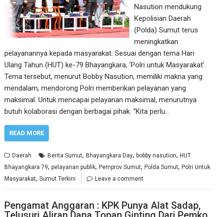
Nasution mendukung
Kepolisian Daerah
(Polda) Sumut terus
meningkatkan
pelayanannya kepada masyarakat. Sesuai dengan tema Hari
Ulang Tahun (HUT) ke-79 Bhayangkara, ‘Polri untuk Masyarakat’.
Tema tersebut, menurut Bobby Nasution, memiliki makna yang
mendalam, mendorong Polri memberikan pelayanan yang
maksimal. Untuk mencapai pelayanan maksimal, menurutnya
butuh kolaborasi dengan berbagai pihak. “Kita perlu…
READ MORE
,
,
,
Daerah
Berita Sumut
Bhayangkara Day
bobby nasution
HUT
,
,
,
,
Bhayangkara 79
pelayanan publik
Pemprov Sumut
Polda Sumut
Polri Untuk
,
Masyarakat
Sumut Terkini
Leave a comment
Pengamat Anggaran : KPK Punya Alat Sadap,
Telusuri Aliran Dana Topan Ginting Dari Pemko