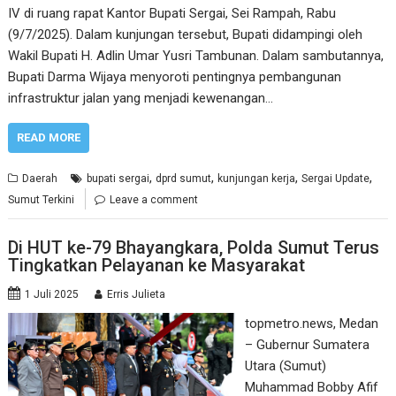
IV di ruang rapat Kantor Bupati Sergai, Sei Rampah, Rabu
(9/7/2025). Dalam kunjungan tersebut, Bupati didampingi oleh
Wakil Bupati H. Adlin Umar Yusri Tambunan. Dalam sambutannya,
Bupati Darma Wijaya menyoroti pentingnya pembangunan
infrastruktur jalan yang menjadi kewenangan…
READ MORE
,
,
,
,
Daerah
bupati sergai
dprd sumut
kunjungan kerja
Sergai Update
Sumut Terkini
Leave a comment
Di HUT ke-79 Bhayangkara, Polda Sumut Terus
Tingkatkan Pelayanan ke Masyarakat
1 Juli 2025
Erris Julieta
topmetro.news, Medan
– Gubernur Sumatera
Utara (Sumut)
Muhammad Bobby Afif