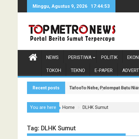
Skip
Minggu, Agustus 9, 2026
17:44:55
to
content
NEWS
PERISTIWA
POLITIK
EKON
TOKOH
TEKNO
E-PAPER
ADVERT
Recent posts
Tafoo'lo Nehe, Pelompat Batu Ni
Monumen Sisingamangaraja XII Be
You are here
Home
DLHK Sumut
Tag:
DLHK Sumut