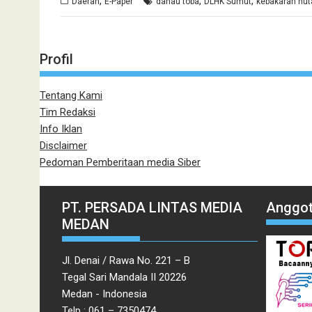
,
,
,
Daerah
E-Paper
danau toba
DLHK Sumut
kebakaran hut
Profil
Tentang Kami
Tim Redaksi
Info Iklan
Disclaimer
Pedoman Pemberitaan media Siber
PT. PERSADA LINTAS MEDIA
Anggot
MEDAN
Jl. Denai / Rawa No. 221 – B
Tegal Sari Mandala II 20226
Medan - Indonesia
Telp : 061 – 7350474