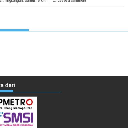
,
,
an
lingkungan
Sumut Terkini
Leave a comment
a dari