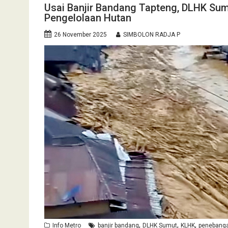
Usai Banjir Bandang Tapteng, DLHK Sumu
Pengelolaan Hutan
26 November 2025
SIMBOLON RADJA P
,
,
,
Info Metro
banjir bandang
DLHK Sumut
KLHK
penebanga