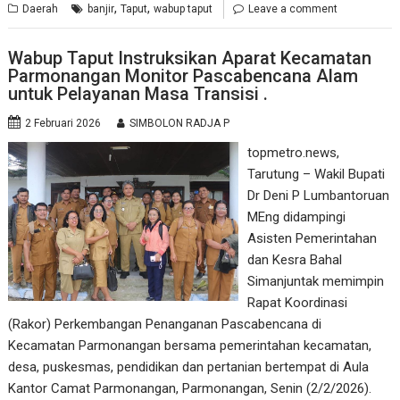
,
,
Daerah
banjir
Taput
wabup taput
Leave a comment
Wabup Taput Instruksikan Aparat Kecamatan
Parmonangan Monitor Pascabencana Alam
untuk Pelayanan Masa Transisi .
2 Februari 2026
SIMBOLON RADJA P
topmetro.news,
Tarutung – Wakil Bupati
Dr Deni P Lumbantoruan
MEng didampingi
Asisten Pemerintahan
dan Kesra Bahal
Simanjuntak memimpin
Rapat Koordinasi
(Rakor) Perkembangan Penanganan Pascabencana di
Kecamatan Parmonangan bersama pemerintahan kecamatan,
desa, puskesmas, pendidikan dan pertanian bertempat di Aula
Kantor Camat Parmonangan, Parmonangan, Senin (2/2/2026).