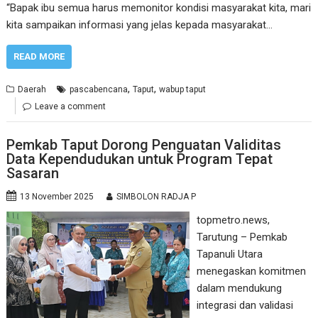
“Bapak ibu semua harus memonitor kondisi masyarakat kita, mari
kita sampaikan informasi yang jelas kepada masyarakat…
READ MORE
,
,
Daerah
pascabencana
Taput
wabup taput
Leave a comment
Pemkab Taput Dorong Penguatan Validitas
Data Kependudukan untuk Program Tepat
Sasaran
13 November 2025
SIMBOLON RADJA P
topmetro.news,
Tarutung – Pemkab
Tapanuli Utara
menegaskan komitmen
dalam mendukung
integrasi dan validasi