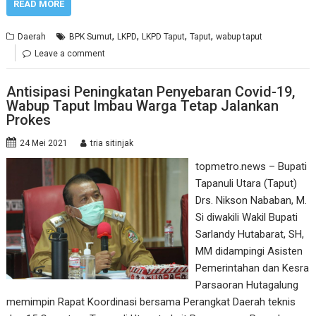
READ MORE
,
,
,
,
Daerah
BPK Sumut
LKPD
LKPD Taput
Taput
wabup taput
Leave a comment
Antisipasi Peningkatan Penyebaran Covid-19,
Wabup Taput Imbau Warga Tetap Jalankan
Prokes
24 Mei 2021
tria sitinjak
topmetro.news – Bupati
Tapanuli Utara (Taput)
Drs. Nikson Nababan, M.
Si diwakili Wakil Bupati
Sarlandy Hutabarat, SH,
MM didampingi Asisten
Pemerintahan dan Kesra
Parsaoran Hutagalung
memimpin Rapat Koordinasi bersama Perangkat Daerah teknis