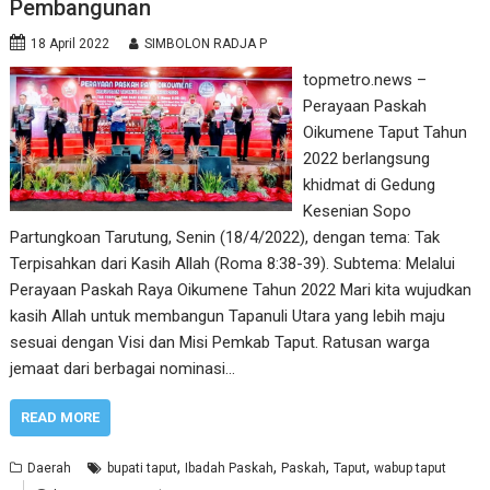
Pembangunan
18 April 2022
SIMBOLON RADJA P
topmetro.news –
Perayaan Paskah
Oikumene Taput Tahun
2022 berlangsung
khidmat di Gedung
Kesenian Sopo
Partungkoan Tarutung, Senin (18/4/2022), dengan tema: Tak
Terpisahkan dari Kasih Allah (Roma 8:38-39). Subtema: Melalui
Perayaan Paskah Raya Oikumene Tahun 2022 Mari kita wujudkan
kasih Allah untuk membangun Tapanuli Utara yang lebih maju
sesuai dengan Visi dan Misi Pemkab Taput. Ratusan warga
jemaat dari berbagai nominasi…
READ MORE
,
,
,
,
Daerah
bupati taput
Ibadah Paskah
Paskah
Taput
wabup taput