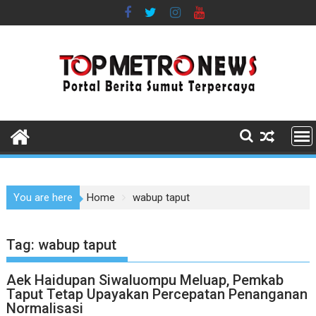
Skip
to
content
You are here
Home
wabup taput
Tag:
wabup taput
Aek Haidupan Siwaluompu Meluap, Pemkab
Taput Tetap Upayakan Percepatan Penanganan
Normalisasi