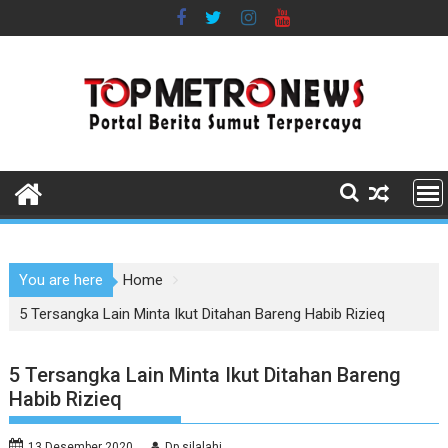
Skip
to
content
You are here
Home
5 Tersangka Lain Minta Ikut Ditahan Bareng Habib Rizieq
5 Tersangka Lain Minta Ikut Ditahan Bareng
Habib Rizieq
13 Desember 2020
Dp silalahi