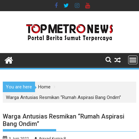
Skip
to
content
You are here
Home
Warga Antusias Resmikan “Rumah Aspirasi Bang Ondim”
Warga Antusias Resmikan “Rumah Aspirasi
Bang Ondim”
3 Juni 2022
Arsyad Kurnia R