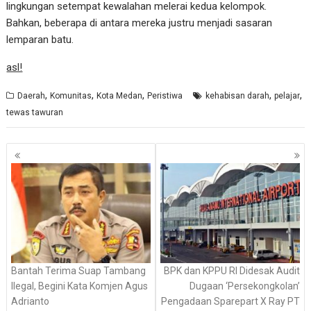
lingkungan setempat kewalahan melerai kedua kelompok.
Bahkan, beberapa di antara mereka justru menjadi sasaran
lemparan batu.
asl!
,
,
,
,
,
Daerah
Komunitas
Kota Medan
Peristiwa
kehabisan darah
pelajar
tewas tawuran
Navigasi
pos
Bantah Terima Suap Tambang
BPK dan KPPU RI Didesak Audit
Ilegal, Begini Kata Komjen Agus
Dugaan ‘Persekongkolan’
Adrianto
Pengadaan Sparepart X Ray PT