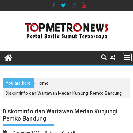
Skip
to
content
You are here
Home
Diskominfo dan Wartawan Medan Kunjungi Pemko Bandung
Diskominfo dan Wartawan Medan Kunjungi
Pemko Bandung
14 Desember 2022
Arsyad Kurnia R