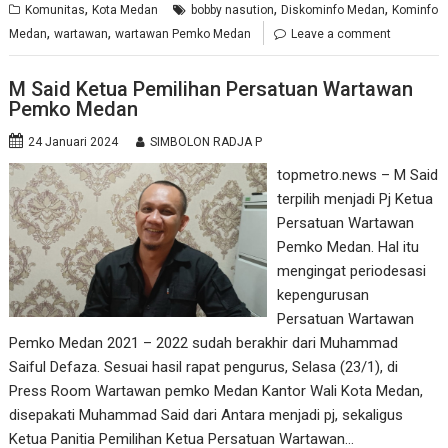
,
,
,
Komunitas
Kota Medan
bobby nasution
Diskominfo Medan
Kominfo
,
,
Medan
wartawan
wartawan Pemko Medan
Leave a comment
M Said Ketua Pemilihan Persatuan Wartawan
Pemko Medan
24 Januari 2024
SIMBOLON RADJA P
topmetro.news – M Said
terpilih menjadi Pj Ketua
Persatuan Wartawan
Pemko Medan. Hal itu
mengingat periodesasi
kepengurusan
Persatuan Wartawan
Pemko Medan 2021 – 2022 sudah berakhir dari Muhammad
Saiful Defaza. Sesuai hasil rapat pengurus, Selasa (23/1), di
Press Room Wartawan pemko Medan Kantor Wali Kota Medan,
disepakati Muhammad Said dari Antara menjadi pj, sekaligus
Ketua Panitia Pemilihan Ketua Persatuan Wartawan…