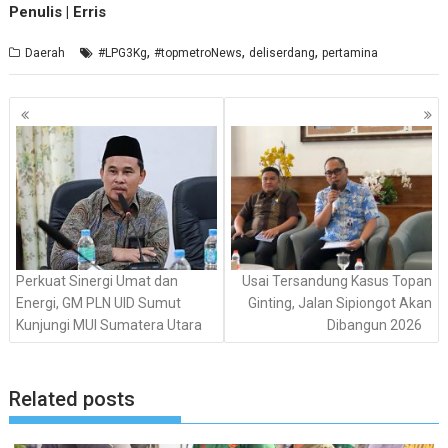
Penulis | Erris
,
,
,
Daerah
#LPG3Kg
#topmetroNews
deliserdang
pertamina
Navigasi
pos
Perkuat Sinergi Umat dan
Usai Tersandung Kasus Topan
Energi, GM PLN UID Sumut
Ginting, Jalan Sipiongot Akan
Kunjungi MUI Sumatera Utara
Dibangun 2026
Related posts