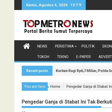
Skip
Kamis, Agustus 6, 2026
13:7:10
to
content
NEWS
PERISTIWA
POLITIK
EKON
TOKOH
TEKNO
E-PAPER
ADVERT
Recent posts
Korban Rugi Rp6,7 Miliar, Polda
Wakil Bupati Asahan Dukung Pen
You are here
Home
Pengedar Ganja di Stabat In
Pengedar Ganja di Stabat Ini Tak Berkut