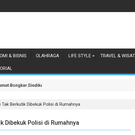
OMI & BISNIS
OLAHRAGA
LIFE STYLE
TRAVEL & WISA
ORIAL
 Sumut Bongkar Sindikat Scamming Internasional di Apartemen Meda
anaman Jagung Lapas Labuhan Ruku
i Tak Berkutik Dibekuk Polisi di Rumahnya
ik Dibekuk Polisi di Rumahnya