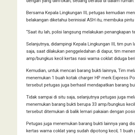
dengan yang diinfokan, sedang berada di dalam rumah.
Bersama Kepala Lingkungan III, petugas kemudian meng
belakangan diketahui berinisial ASH itu, membuka pintu
“Saat itu lah, polisi langsung melakukan penangkapan t
Selanjutnya, didampingi Kepala Lingkungan III, tim pu
saja, saat dilakukan penggeledahan di dapur, tim men
amp/bungkus kecil kertas nasi warna coklat diduga beri
Kemudian, untuk mencari barang bukti lainnya, Tim mel
menemukan 1 buah kotak charger HP merk Express Power
tersebut petugas juga berhasil mendapatkan barang buk
Tidak sampai di situ saja, selanjutnya petugas juga m
menemukan barang bukti berupa 33 amp/bungkus kecil k
tersebut ditemukan di balik lemari pakaian dengan posi
Petugas juga menemukan barang bukti lainnya yang di
kertas warna coklat yang sudah dipotong kecil, 1 buah g