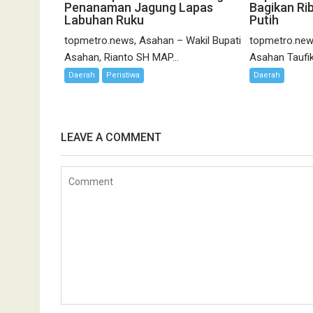
Penanaman Jagung Lapas
Bagikan Ri
Labuhan Ruku
Putih
topmetro.news, Asahan – Wakil Bupati
topmetro.new
Asahan, Rianto SH MAP...
Asahan Taufik
Daerah
Peristiwa
Daerah
LEAVE A COMMENT