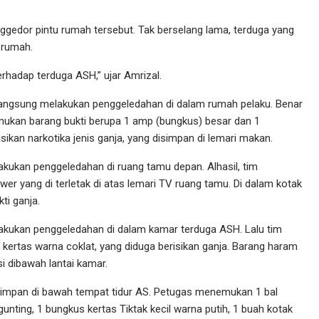
gedor pintu rumah tersebut. Tak berselang lama, terduga yang
 rumah.
erhadap terduga ASH,” ujar Amrizal.
n langsung melakukan penggeledahan di dalam rumah pelaku. Benar
emukan barang bukti berupa 1 amp (bungkus) besar dan 1
sikan narkotika jenis ganja, yang disimpan di lemari makan.
akukan penggeledahan di ruang tamu depan. Alhasil, tim
 yang di terletak di atas lemari TV ruang tamu. Di dalam kotak
ti ganja.
elakukan penggeledahan di dalam kamar terduga ASH. Lalu tim
ertas warna coklat, yang diduga berisikan ganja. Barang haram
si dibawah lantai kamar.
simpan di bawah tempat tidur AS. Petugas menemukan 1 bal
unting, 1 bungkus kertas Tiktak kecil warna putih, 1 buah kotak