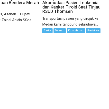
buan Bendera Merah
Akomodasi Pasien Leukemia
dan Kanker Tiroid Saat Tinjau
RSUD Thomsen
s, Asahan – Bupati
Transportasi pasien yang dirujuk ke
 Zainal Abidin SSos...
Medan kami tanggung seluruhnya,...
Berita
Daerah
Kota Medan
Peristiwa