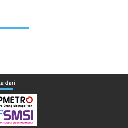
a dari