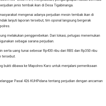
perjudian jenis tembak ikan di Desa Tigabinanga.
 masyarakat mengenai adanya perjudian mesin tembak ikan di
dak lanjuti laporan tersebut, tim opsnal langsung bergerak
polres.
angsung melakukan penggerebekan. Dari lokasi, petugas menemukan
digunakan sebagai sarana perjudian.
oin serta uang tunai sebesar Rp430 ribu dari RBS dan Rp350 ribu
n tersebut.
ang bukti dibawa ke Mapolres Karo untuk menjalani pemeriksaan
 melanggar Pasal 426 KUHPidana tentang perjudian dengan ancaman