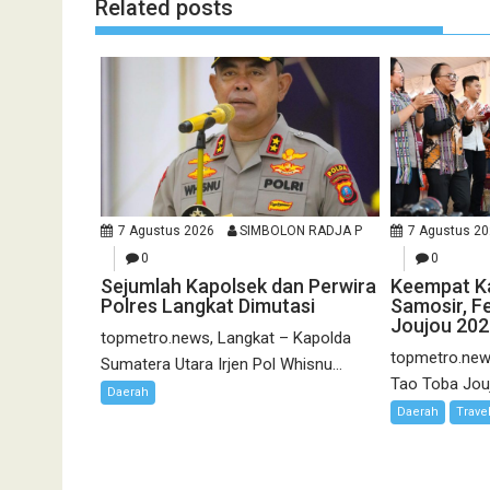
Related posts
7 Agustus 2026
SIMBOLON RADJA P
7 Agustus 2
0
0
Sejumlah Kapolsek dan Perwira
Keempat Kal
Polres Langkat Dimutasi
Samosir, F
Joujou 202
topmetro.news, Langkat – Kapolda
topmetro.news
Sumatera Utara Irjen Pol Whisnu...
Tao Toba Jouj
Daerah
Daerah
Trave