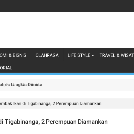
OMI & BISNIS
OLAHRAGA
LIFE STYLE
TRAVEL & WISA
ORIAL
olres Langkat Dimutasi
ir, Festival Tao Toba Joujou 2026 Resmi Dimulai
Tembak Ikan di Tigabinanga, 2 Perempuan Diamankan
di Tigabinanga, 2 Perempuan Diamankan