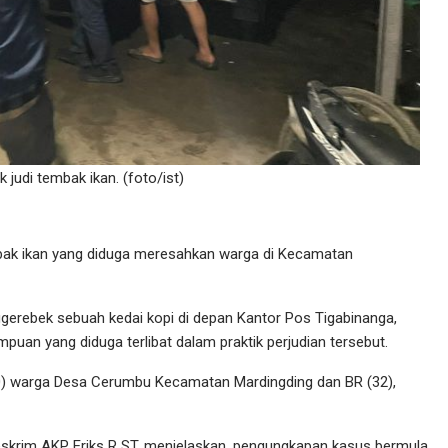
 judi tembak ikan. (foto/ist)
mbak ikan yang diduga meresahkan warga di Kecamatan
gerebek sebuah kedai kopi di depan Kantor Pos Tigabinanga,
n yang diduga terlibat dalam praktik perjudian tersebut.
20) warga Desa Cerumbu Kecamatan Mardingding dan BR (32),
eskrim AKP Eriks R ST, menjelaskan, pengungkapan kasus bermula