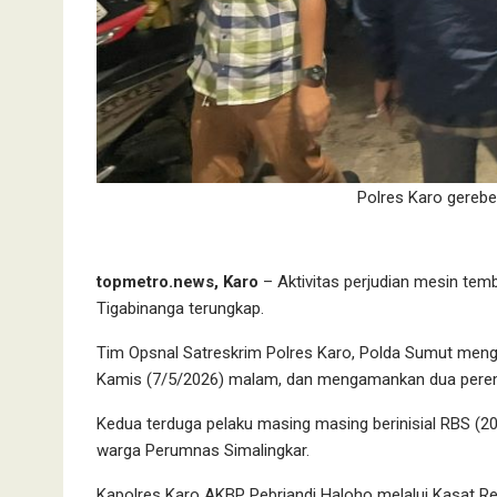
Polres Karo gerebek
topmetro.news, Karo
– Aktivitas perjudian mesin te
Tigabinanga terungkap.
Tim Opsnal Satreskrim Polres Karo, Polda Sumut meng
Kamis (7/5/2026) malam, dan mengamankan dua perempua
Kedua terduga pelaku masing masing berinisial RBS (
warga Perumnas Simalingkar.
Kapolres Karo AKBP Pebriandi Haloho melalui Kasat R