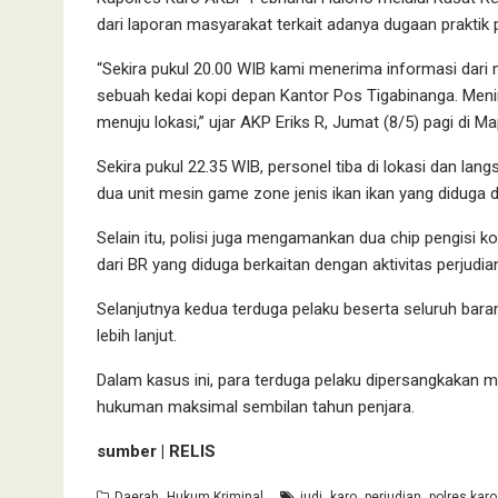
dari laporan masyarakat terkait adanya dugaan praktik 
“Sekira pukul 20.00 WIB kami menerima informasi dari
sebuah kedai kopi depan Kantor Pos Tigabinanga. Menin
menuju lokasi,” ujar AKP Eriks R, Jumat (8/5) pagi di Ma
Sekira pukul 22.35 WIB, personel tiba di lokasi dan l
dua unit mesin game zone jenis ikan ikan yang diduga 
Selain itu, polisi juga mengamankan dua chip pengisi k
dari BR yang diduga berkaitan dengan aktivitas perjudia
Selanjutnya kedua terduga pelaku beserta seluruh bar
lebih lanjut.
Dalam kasus ini, para terduga pelaku dipersangkakan
hukuman maksimal sembilan tahun penjara.
sumber | RELIS
,
,
,
,
Daerah
Hukum Kriminal
judi
karo
perjudian
polres karo