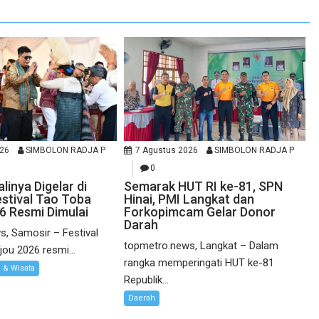
026
SIMBOLON RADJA P
7 Agustus 2026
SIMBOLON RADJA P
0
inya Digelar di
Semarak HUT RI ke-81, SPN
estival Tao Toba
Hinai, PMI Langkat dan
6 Resmi Dimulai
Forkopimcam Gelar Donor
Darah
, Samosir – Festival
topmetro.news, Langkat – Dalam
ou 2026 resmi...
rangka memperingati HUT ke-81
l & Wisata
Republik...
Daerah