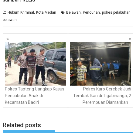
sumber | RELIS
,
,
,
Hukum Kriminal
Kota Medan
Belawan
Pencurian
polres pelabuhan
belawan
Navigasi
pos
Polres Tapteng Uangkap Kasus
Polres Karo Gerebek Judi
Pencabulan Anak di
Tembak Ikan di Tigabinanga, 2
Kecamatan Badiri
Perempuan Diamankan
Related posts