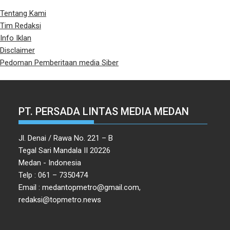
Tentang Kami
Tim Redaksi
Info Iklan
Disclaimer
Pedoman Pemberitaan media Siber
PT. PERSADA LINTAS MEDIA MEDAN
Jl. Denai / Rawa No. 221 – B
Tegal Sari Mandala II 20226
Medan - Indonesia
Telp : 061 – 7350474
Email : medantopmetro@gmail.com,
redaksi@topmetro.news