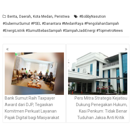
,
,
,
Berita
Daerah
Kota Medan
Peristiwa
#BobbyNasution
#GubernurSumut #PSEL #Danantara #MedanRaya #PengolahanSampah
#EnergiListrik #SumutBebasSampah #SampahJadiEnergi #TopmetroNews
Navigasi
pos
Bank Sumut Raih Taxpayer
Pers Mitra Strategis Kejatisu
Award dari DJP, Tegaskan
Dukung Penegakan Hukum,
Komitmen Perkuat Layanan
Kasi Penkum: Tidak Benar
Pajak Digital bagi Masyarakat
Tuduhan Jaksa Anti Kritik