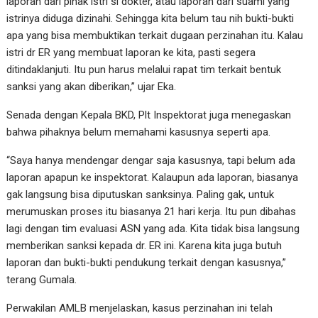
laporan dari pihak istri si dokter, atau laporan dari suami yang
istrinya diduga dizinahi. Sehingga kita belum tau nih bukti-bukti
apa yang bisa membuktikan terkait dugaan perzinahan itu. Kalau
istri dr ER yang membuat laporan ke kita, pasti segera
ditindaklanjuti. Itu pun harus melalui rapat tim terkait bentuk
sanksi yang akan diberikan,” ujar Eka.
Senada dengan Kepala BKD, Plt Inspektorat juga menegaskan
bahwa pihaknya belum memahami kasusnya seperti apa.
“Saya hanya mendengar dengar saja kasusnya, tapi belum ada
laporan apapun ke inspektorat. Kalaupun ada laporan, biasanya
gak langsung bisa diputuskan sanksinya. Paling gak, untuk
merumuskan proses itu biasanya 21 hari kerja. Itu pun dibahas
lagi dengan tim evaluasi ASN yang ada. Kita tidak bisa langsung
memberikan sanksi kepada dr. ER ini. Karena kita juga butuh
laporan dan bukti-bukti pendukung terkait dengan kasusnya,”
terang Gumala.
Perwakilan AMLB menjelaskan, kasus perzinahan ini telah