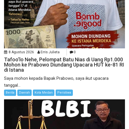
8 Agustus 2026
Erris Julieta
0
Tafoo’lo Nehe, Pelompat Batu Nias di Uang Rp1.000
Mohon ke Prabowo Diundang Upacara HUT ke-81 RI
di Istana
Saya mohon kepada Bapak Prabowo, saya ikut upacara
tanggal...
Berita
Daerah
Kota Medan
Peristiwa