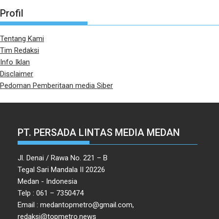
Profil
Tentang Kami
Tim Redaksi
Info Iklan
Disclaimer
Pedoman Pemberitaan media Siber
PT. PERSADA LINTAS MEDIA MEDAN
Jl. Denai / Rawa No. 221 – B
Tegal Sari Mandala II 20226
Medan - Indonesia
Telp : 061 – 7350474
Email : medantopmetro@gmail.com,
redaksi@topmetro.news