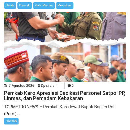
Berita
Daerah
Kota Medan
Peristiwa
7 Agustus 2026
Dp silalahi
0
Pemkab Karo Apresiasi Dedikasi Personel Satpol PP,
Linmas, dan Pemadam Kebakaran
TOPMETRO.NEWS – Pemkab Karo lewat Bupati Brigjen Pol.
(Purn.)...
Daerah