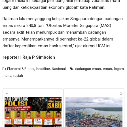
logam mulia ini sebagai pelindung nilai terhadap volatilitas mata
uang dan ketidakpastian ekonomi global,” kata Ratiman.
Ratiman lalu menyinggung kebijakan Singapura dengan cadangan
emas sekira 240,8 ton. “Otoritas Moneter Singapura (MAS)
secara aktif telah menumpuk dan menambah cadangan
emasnya. Menempatkannya di peringkat ke-22 global dalam
daftar kepemilikan emas bank sentral,” ujar alumni UGM ini.
reporter | Raja P Simbolon
,
,
,
,
Ekonomi & Bisnis
headline
Nasional
cadangan emas
emas
logam
,
mulia
rupiah
Navigasi
pos