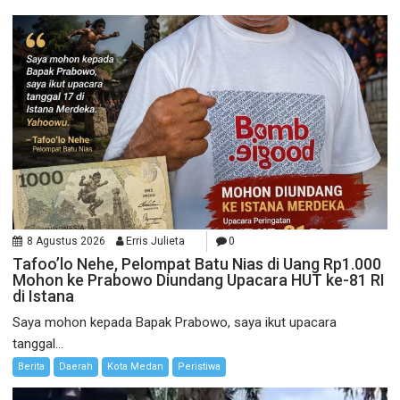
8 Agustus 2026
Erris Julieta
0
Tafoo’lo Nehe, Pelompat Batu Nias di Uang Rp1.000
Mohon ke Prabowo Diundang Upacara HUT ke-81 RI
di Istana
Saya mohon kepada Bapak Prabowo, saya ikut upacara
tanggal...
Berita
Daerah
Kota Medan
Peristiwa