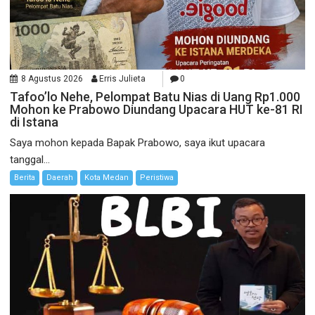
8 Agustus 2026
Erris Julieta
0
Tafoo’lo Nehe, Pelompat Batu Nias di Uang Rp1.000
Mohon ke Prabowo Diundang Upacara HUT ke-81 RI
di Istana
Saya mohon kepada Bapak Prabowo, saya ikut upacara
tanggal...
Berita
Daerah
Kota Medan
Peristiwa