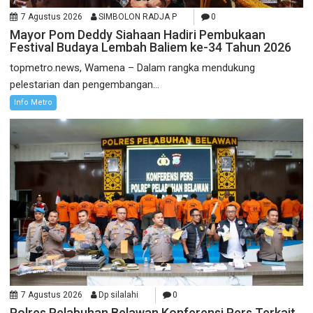
7 Agustus 2026
SIMBOLON RADJA P
0
Mayor Pom Deddy Siahaan Hadiri Pembukaan
Festival Budaya Lembah Baliem ke-34 Tahun 2026
topmetro.news, Wamena – Dalam rangka mendukung
pelestarian dan pengembangan...
Info Metro
7 Agustus 2026
Dp silalahi
0
Polres Pelabuhan Belawan Konferensi Pers Terkait