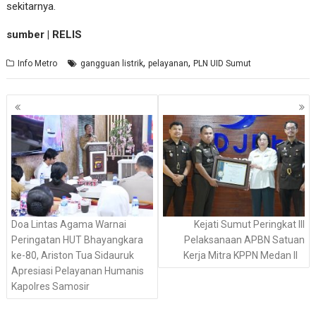
sekitarnya.
sumber | RELIS
,
,
Info Metro
gangguan listrik
pelayanan
PLN UID Sumut
Navigasi
pos
Doa Lintas Agama Warnai
Kejati Sumut Peringkat III
Peringatan HUT Bhayangkara
Pelaksanaan APBN Satuan
ke-80, Ariston Tua Sidauruk
Kerja Mitra KPPN Medan II
Apresiasi Pelayanan Humanis
Kapolres Samosir