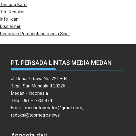
Tentang Kami
Tim Redaksi
Info Iklan
Disclaimer
Pedoman Pemberitaan media Siber
PT. PERSADA LINTAS MEDIA MEDAN
Jl. Denai / Rawa No. 221 – B
Tegal Sari Mandala II 20226
Medan - Indonesia
Telp : 061 – 7350474
Email : medantopmetro@gmail.com,
redaksi@topmetro.news
Anggota dari