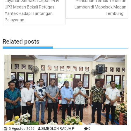
Layanan Semakin Cepat: PLN
Pencurian Ternak Terkesan
UP3 Medan Bekali Petugas
Lamban di Mapolsek Medan
Yantek Hadapi Tantangan
Tembung
Pelayanan
Related posts
5 Agustus 2026
SIMBOLON RADJA P
0