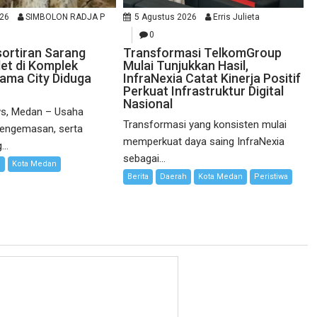
026
SIMBOLON RADJA P
5 Agustus 2026
Erris Julieta
0
ortiran Sarang
Transformasi TelkomGroup
et di Komplek
Mulai Tunjukkan Hasil,
Gama City Diduga
InfraNexia Catat Kinerja Positif
Perkuat Infrastruktur Digital
Nasional
s, Medan – Usaha
Transformasi yang konsisten mulai
pengemasan, serta
memperkuat daya saing InfraNexia
..
sebagai...
l
Kota Medan
Berita
Daerah
Kota Medan
Peristiwa