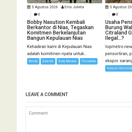
5 Agustus 2026
Erris Julieta
5 Agustus 2
0
0
Bobby Nasution Kembali
Usaha Pens
Berkantor di Nias, Tegaskan
Burung Wal
Komitmen Berkelanjutan
Citraland 
Bangun Kepulauan Nias
Ilegal…?
Kehadiran kami di Kepulauan Nias
topmetro.new
adalah komitmen nyata untuk...
pensortiran, 
ekspor sarang.
Berita
Daerah
Kota Medan
Peristiwa
Hukum Krimina
LEAVE A COMMENT