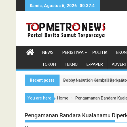
Skip
Kamis, Agustus 6, 2026
00:37:5
to
content
NEWS
PERISTIWA
POLITIK
EKON
TOKOH
TEKNO
E-PAPER
ADVERT
Recent posts
Bobby Nasution Kembali Berkanto
Polresta Deli Serdang Ungkap Du
You are here
Home
Pengamanan Bandara Kuala
Pengamanan Bandara Kualanamu Diperk