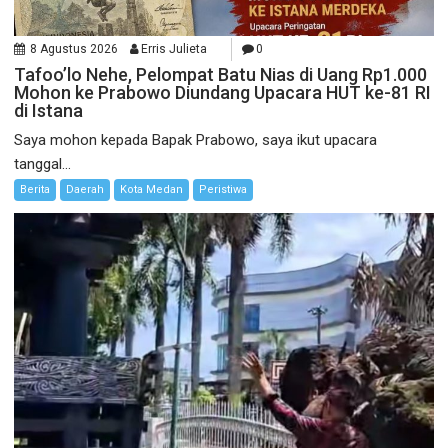
8 Agustus 2026
Erris Julieta
0
Tafoo’lo Nehe, Pelompat Batu Nias di Uang Rp1.000
Mohon ke Prabowo Diundang Upacara HUT ke-81 RI
di Istana
Saya mohon kepada Bapak Prabowo, saya ikut upacara
tanggal...
Berita
Daerah
Kota Medan
Peristiwa