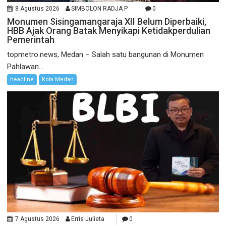
8 Agustus 2026
SIMBOLON RADJA P
0
Monumen Sisingamangaraja XII Belum Diperbaiki,
HBB Ajak Orang Batak Menyikapi Ketidakperdulian
Pemerintah
topmetro.news, Medan – Salah satu bangunan di Monumen
Pahlawan...
headline
Kota Medan
7 Agustus 2026
Erris Julieta
0