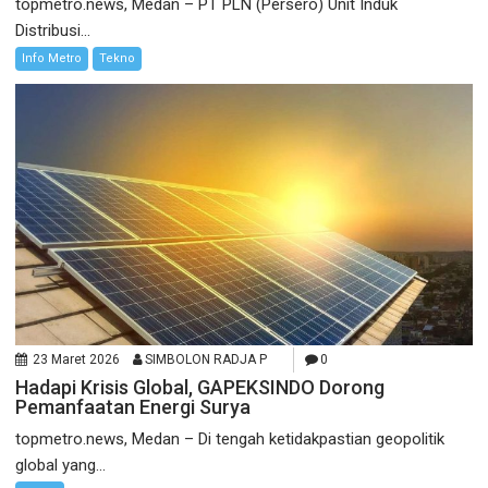
topmetro.news, Medan – PT PLN (Persero) Unit Induk
Distribusi...
Info Metro
Tekno
23 Maret 2026
SIMBOLON RADJA P
0
Hadapi Krisis Global, GAPEKSINDO Dorong
Pemanfaatan Energi Surya
topmetro.news, Medan – Di tengah ketidakpastian geopolitik
global yang...