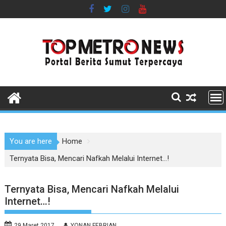
Skip
to
content
You are here
Home
Ternyata Bisa, Mencari Nafkah Melalui Internet…!
Ternyata Bisa, Mencari Nafkah Melalui
Internet…!
29 Maret 2017
YONAN FEBRIAN