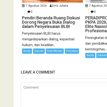
7 Agustus 2026
Erris Julieta
7 Agustus 2
0
0
Pendiri Beranda Ruang Diskusi
PERADIPRO
Dorong Negara Buka Dialog
PKPA 2026,
dalam Penyelesaian BLBI
Elite Nasi
Profesiona
Penyelesaian BLBI harus
Peningkatan k
mengedepankan dialog, kepastian
dari pendidika
hukum, dan keadilan...
berintegritas, 
Berita
Daerah
Kota Medan
Peristiwa
Berita
Daerah
LEAVE A COMMENT