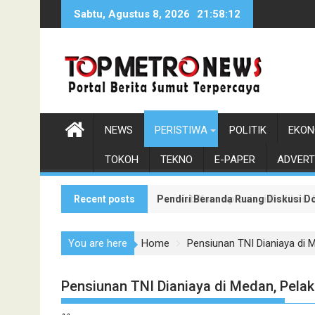
Skip
Sabtu, Agustus 8, 2026
21:58:13
to
content
NEWS
PERISTIWA
POLITIK
EKON
TOKOH
TEKNO
E-PAPER
ADVERT
Recent posts
Pendiri Beranda Ruang Diskusi D
Pemkab Karo Apresiasi Dedikasi
You are here
Home
Pensiunan TNI Dianiaya di 
Pensiunan TNI Dianiaya di Medan, Pela