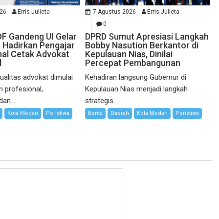
026
Erris Julieta
7 Agustus 2026
Erris Julieta
0
F Gandeng UI Gelar
DPRD Sumut Apresiasi Langkah
 Hadirkan Pengajar
Bobby Nasution Berkantor di
onal Cetak Advokat
Kepulauan Nias, Dinilai
l
Percepat Pembangunan
ualitas advokat dimulai
Kehadiran langsung Gubernur di
n profesional,
Kepulauan Nias menjadi langkah
dan...
strategis...
Kota Medan
Peristiwa
Berita
Daerah
Kota Medan
Peristiwa