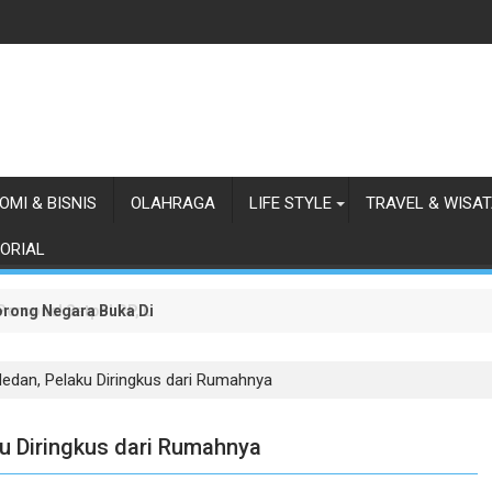
OMI & BISNIS
OLAHRAGA
LIFE STYLE
TRAVEL & WISA
ORIAL
orong Negara Buka Dialog dalam Penyelesaian BLBI
 Personel Satpol PP, Linmas, dan Pemadam Kebakaran
Medan, Pelaku Diringkus dari Rumahnya
ku Diringkus dari Rumahnya