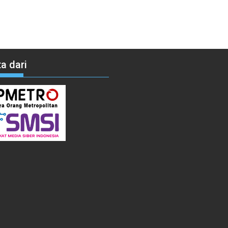
a dari