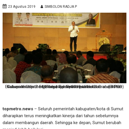
23 Agustus 2019
SIMBOLON RADJA P
Gubernur Sumut Edy Rahmayadi pada pembukaan acara Pra-Evaluasi Kinerja Penyelengaraan Pemerintahan Daerah (EKPPD) Kabupaten/Kota se-Sumut Tahun 2019, di Hotel Grand Aston Medan | topmetro.news
topmetro.news
– Seluruh pemerintah kabupaten/kota di Sumut
diharapkan terus meningkatkan kinerja dari tahun sebelumnya
dalam membangun daerah. Sehingga ke depan, Sumut berubah