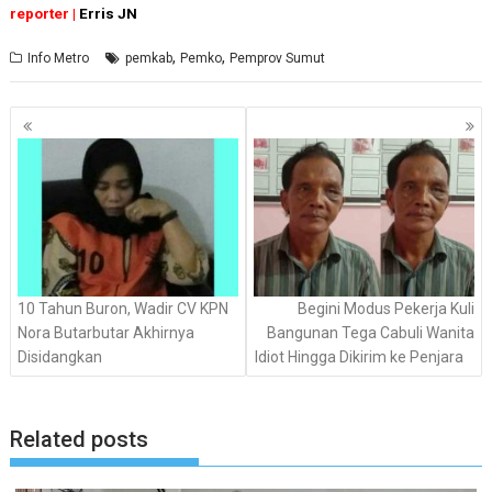
reporter |
Erris JN
,
,
Info Metro
pemkab
Pemko
Pemprov Sumut
Navigasi
pos
10 Tahun Buron, Wadir CV KPN
Begini Modus Pekerja Kuli
Nora Butarbutar Akhirnya
Bangunan Tega Cabuli Wanita
Disidangkan
Idiot Hingga Dikirim ke Penjara
Related posts