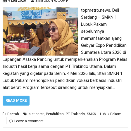
9 Mei 2026
SIMBOLON RADJA P
topmetro.news, Deli
Serdang – SMKN 1
Lubuk Pakam
sebelumnya
memanfaatkan ajang
Gebyar Expo Pendidikan
Sumatera Utara 2026 di
Lapangan Astaka Pancing untuk memperkenalkan Program Kelas
Industri hasil kerja sama dengan PT Trakindo Utama. Dalam
kegiatan yang digelar pada Senin, 4 Mei 2026 lalu, Stan SMKN 1
Lubuk Pakam menonjolkan pendidikan vokasi berbasis industri
alat berat. Program tersebut dirancang untuk menyiapkan…
READ MORE
,
,
,
Daerah
alat berat
Pendidikan
PT Trakindo
SMKN 1 Lubuk Pakam
Leave a comment