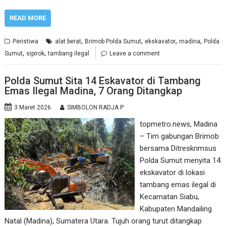
READ MORE
,
,
,
,
Peristiwa
alat berat
Brimob Polda Sumut
ekskavator
madina
Polda
,
,
Sumut
sipirok
tambang ilegal
Leave a comment
Polda Sumut Sita 14 Eskavator di Tambang
Emas Ilegal Madina, 7 Orang Ditangkap
3 Maret 2026
SIMBOLON RADJA P
topmetro.news, Madina
– Tim gabungan Brimob
bersama Ditreskrimsus
Polda Sumut menyita 14
ekskavator di lokasi
tambang emas ilegal di
Kecamatan Siabu,
Kabupaten Mandailing
Natal (Madina), Sumatera Utara. Tujuh orang turut ditangkap