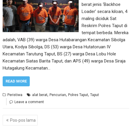
berat jenis ‘Backhoe
Loader’ secara kiloan, 4
maling diciduk Sat
Reskrim Polres Taput di
tempat berbeda. Mereka
adalah, VAB (39) warga Desa Hutabarangan Kecamatan Sibolga
Utara, Kodya Sibolga, DS (53) warga Desa Hutatoruan IV
Kecamatan Tarutung Taput, BS (27) warga Desa Lobu Hole
Kecamatan Siatas Barita Taput, dan APS (49) warga Desa Siraja
Hutagalung Kecamatan…
READ MORE
,
,
,
Peristiwa
alat berat
Pencurian
Polres Taput
Taput
Leave a comment
Navigasi
Pos-pos lama
pos