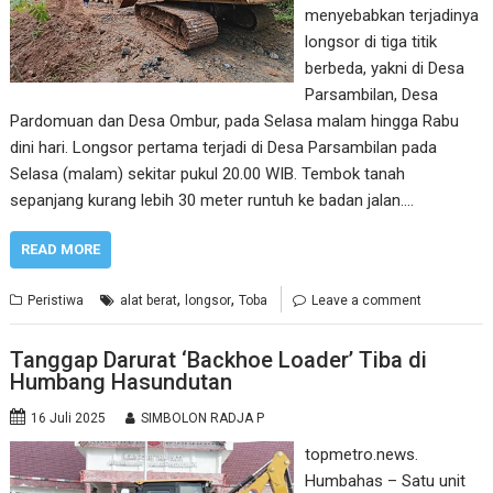
menyebabkan terjadinya
longsor di tiga titik
berbeda, yakni di Desa
Parsambilan, Desa
Pardomuan dan Desa Ombur, pada Selasa malam hingga Rabu
dini hari. Longsor pertama terjadi di Desa Parsambilan pada
Selasa (malam) sekitar pukul 20.00 WIB. Tembok tanah
sepanjang kurang lebih 30 meter runtuh ke badan jalan.…
READ MORE
,
,
Peristiwa
alat berat
longsor
Toba
Leave a comment
Tanggap Darurat ‘Backhoe Loader’ Tiba di
Humbang Hasundutan
16 Juli 2025
SIMBOLON RADJA P
topmetro.news.
Humbahas – Satu unit