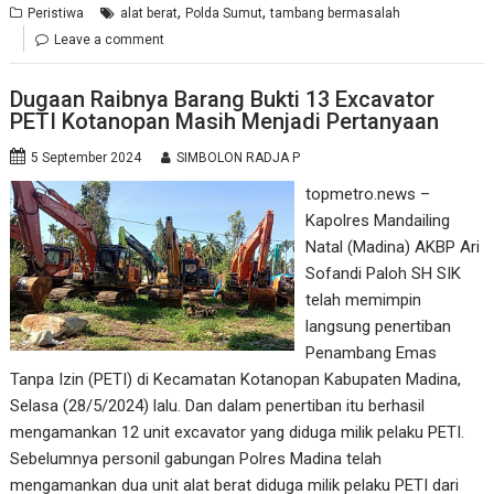
,
,
Peristiwa
alat berat
Polda Sumut
tambang bermasalah
Leave a comment
Dugaan Raibnya Barang Bukti 13 Excavator
PETI Kotanopan Masih Menjadi Pertanyaan
5 September 2024
SIMBOLON RADJA P
topmetro.news –
Kapolres Mandailing
Natal (Madina) AKBP Ari
Sofandi Paloh SH SIK
telah memimpin
langsung penertiban
Penambang Emas
Tanpa Izin (PETI) di Kecamatan Kotanopan Kabupaten Madina,
Selasa (28/5/2024) lalu. Dan dalam penertiban itu berhasil
mengamankan 12 unit excavator yang diduga milik pelaku PETI.
Sebelumnya personil gabungan Polres Madina telah
mengamankan dua unit alat berat diduga milik pelaku PETI dari