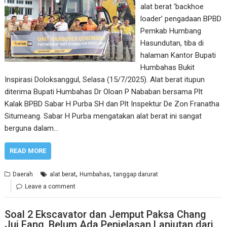
alat berat ‘backhoe
loader’ pengadaan BPBD
Pemkab Humbang
Hasundutan, tiba di
halaman Kantor Bupati
Humbahas Bukit
Inspirasi Doloksanggul, Selasa (15/7/2025). Alat berat itupun
diterima Bupati Humbahas Dr Oloan P Nababan bersama Plt
Kalak BPBD Sabar H Purba SH dan Plt Inspektur De Zon Franatha
Situmeang. Sabar H Purba mengatakan alat berat ini sangat
berguna dalam…
READ MORE
,
,
Daerah
alat berat
Humbahas
tanggap darurat
Leave a comment
Soal 2 Ekscavator dan Jemput Paksa Chang
Jui Fang, Belum Ada Penjelasan Lanjutan dari