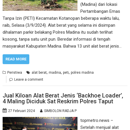
(Madina) dari lokasi
Pertambangan Emas
Tanpa Izin (PETI) Kecamatan Kotanopan beberapa waktu lalu,
raib, Selasa (3/9/2024). Alat berat yang selama ini disimpan
dihalaman parkir belakang Polres Madina itu sudah terlihat
kosong, tanpa satu unit pun. Beredar informasi di tengah
masyarakat Kabupaten Madina. Bahwa 13 unit alat berat jenis…
READ MORE
,
,
,
Peristiwa
alat berat
madina
peti
polres madina
Leave a comment
Jual Kiloan Alat Berat Jenis ‘Backhoe Loader’,
4 Maling Diciduk Sat Reskrim Polres Taput
27 Februari 2024
SIMBOLON RADJA P
topmetro.news –
Setelah menjual alat