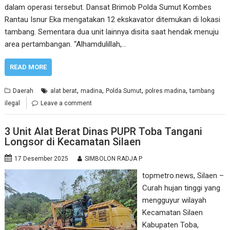
dalam operasi tersebut. Dansat Brimob Polda Sumut Kombes
Rantau Isnur Eka mengatakan 12 ekskavator ditemukan di lokasi
tambang. Sementara dua unit lainnya disita saat hendak menuju
area pertambangan. “Alhamdulillah,…
READ MORE
,
,
,
,
Daerah
alat berat
madina
Polda Sumut
polres madina
tambang
ilegal
Leave a comment
3 Unit Alat Berat Dinas PUPR Toba Tangani
Longsor di Kecamatan Silaen
17 Desember 2025
SIMBOLON RADJA P
topmetro.news, Silaen –
Curah hujan tinggi yang
mengguyur wilayah
Kecamatan Silaen
Kabupaten Toba,