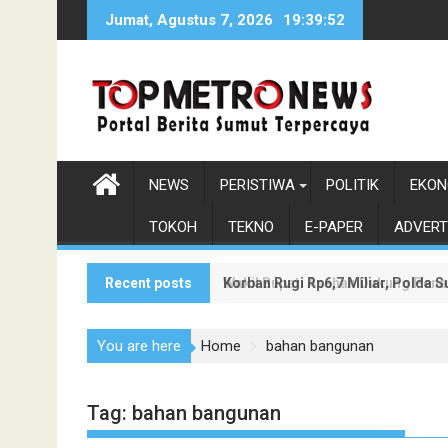
Skip
Jumat, Agustus 7, 2026
19:39:53
to
content
NEWS
PERISTIWA
POLITIK
EKON
TOKOH
TEKNO
E-PAPER
ADVERT
Recent posts
Korban Rugi Rp6,7 Miliar, Polda
Wakil Bupati Asahan Dukung Pen
You are here
Home
bahan bangunan
Tag:
bahan bangunan