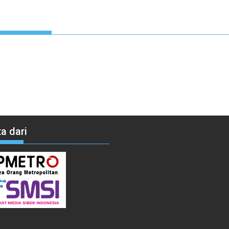
a dari