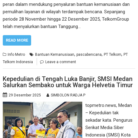
peran dalam mendukung penyaluran bantuan kemanusiaan dan
pemulihan layanan di wilayah terdampak bencana. Sepanjang
periode 28 November hingga 22 Desember 2025, TelkomGroup
telah menyalurkan bantuan Tanggung…
READ MORE
,
,
,
Info Metro
Bantuan Kemanusiaan
pascabencana
PT Telkom
PT
Telkom Indonesia
Leave a comment
Kepedulian di Tengah Luka Banjir, SMSI Medan
Salurkan Sembako untuk Warga Helvetia Timur
29 Desember 2025
SIMBOLON RADJA P
topmetro.news, Medan
– Kepedulian tak
sekadar kata. Pengurus
Serikat Media Siber
Indonesia (SMSI) Kota