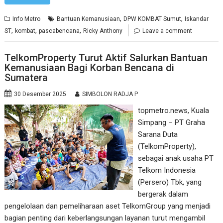
,
,
Info Metro
Bantuan Kemanusiaan
DPW KOMBAT Sumut
Iskandar
,
,
,
ST
kombat
pascabencana
Ricky Anthony
Leave a comment
TelkomProperty Turut Aktif Salurkan Bantuan
Kemanusiaan Bagi Korban Bencana di
Sumatera
30 Desember 2025
SIMBOLON RADJA P
topmetro.news, Kuala
Simpang – PT Graha
Sarana Duta
(TelkomProperty),
sebagai anak usaha PT
Telkom Indonesia
(Persero) Tbk, yang
bergerak dalam
pengelolaan dan pemeliharaan aset TelkomGroup yang menjadi
bagian penting dari keberlangsungan layanan turut mengambil