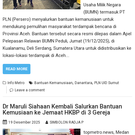
Usaha Milik Negara
(BUMN) termasuk PT
PLN (Persero) menyalurkan bantuan kemanusiaan untuk
mendukung pemulihan masyarakat terdampak bencana di
Provinsi Aceh. Bantuan tersebut secara resmi dilepas dalam Apel
Pelepasan Relawan BUMN Peduli, Jumat (19/12/2025), di
Kualanamu, Deli Serdang, Sumatera Utara untuk didistribusikan ke
lokasi-lokasi terdampak di Aceh.…
READ MORE
,
,
Info Metro
Bantuan Kemanusiaan
Danantara
PLN UID Sumut
Leave a comment
Dr Maruli Siahaan Kembali Salurkan Bantuan
Kemusiaan ke Jemaat HKBP di 3 Gereja
19 Desember 2025
SIMBOLON RADJA P
topmetro.news, Medan