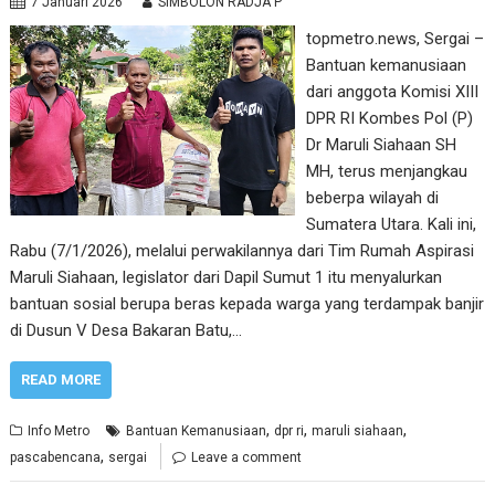
7 Januari 2026
SIMBOLON RADJA P
topmetro.news, Sergai –
Bantuan kemanusiaan
dari anggota Komisi XIII
DPR RI Kombes Pol (P)
Dr Maruli Siahaan SH
MH, terus menjangkau
beberpa wilayah di
Sumatera Utara. Kali ini,
Rabu (7/1/2026), melalui perwakilannya dari Tim Rumah Aspirasi
Maruli Siahaan, legislator dari Dapil Sumut 1 itu menyalurkan
bantuan sosial berupa beras kepada warga yang terdampak banjir
di Dusun V Desa Bakaran Batu,…
READ MORE
,
,
,
Info Metro
Bantuan Kemanusiaan
dpr ri
maruli siahaan
,
pascabencana
sergai
Leave a comment