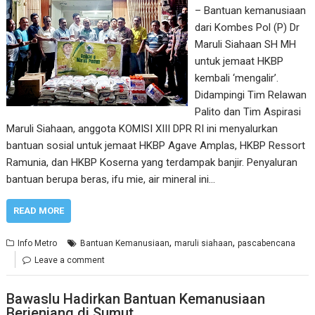
– Bantuan kemanusiaan
dari Kombes Pol (P) Dr
Maruli Siahaan SH MH
untuk jemaat HKBP
kembali ‘mengalir’.
Didampingi Tim Relawan
Palito dan Tim Aspirasi
Maruli Siahaan, anggota KOMISI XIII DPR RI ini menyalurkan
bantuan sosial untuk jemaat HKBP Agave Amplas, HKBP Ressort
Ramunia, dan HKBP Koserna yang terdampak banjir. Penyaluran
bantuan berupa beras, ifu mie, air mineral ini…
READ MORE
,
,
Info Metro
Bantuan Kemanusiaan
maruli siahaan
pascabencana
Leave a comment
Bawaslu Hadirkan Bantuan Kemanusiaan
Berjenjang di Sumut