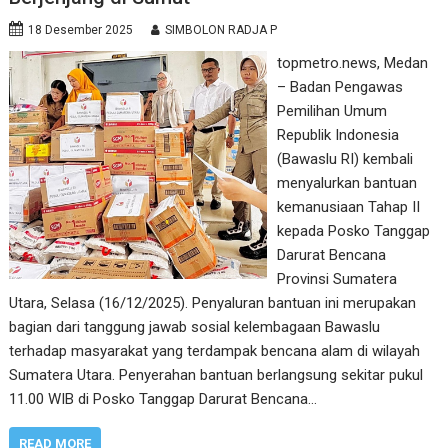
18 Desember 2025
SIMBOLON RADJA P
topmetro.news, Medan
– Badan Pengawas
Pemilihan Umum
Republik Indonesia
(Bawaslu RI) kembali
menyalurkan bantuan
kemanusiaan Tahap II
kepada Posko Tanggap
Darurat Bencana
Provinsi Sumatera
Utara, Selasa (16/12/2025). Penyaluran bantuan ini merupakan
bagian dari tanggung jawab sosial kelembagaan Bawaslu
terhadap masyarakat yang terdampak bencana alam di wilayah
Sumatera Utara. Penyerahan bantuan berlangsung sekitar pukul
11.00 WIB di Posko Tanggap Darurat Bencana…
READ MORE