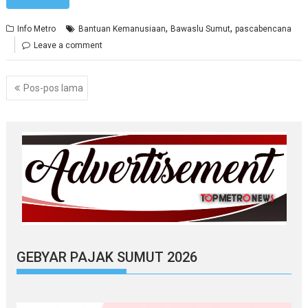
,
,
Info Metro
Bantuan Kemanusiaan
Bawaslu Sumut
pascabencana
Leave a comment
Navigasi
Pos-pos lama
pos
GEBYAR PAJAK SUMUT 2026