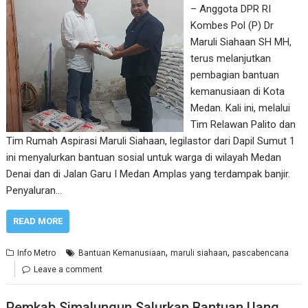
– Anggota DPR RI
Kombes Pol (P) Dr
Maruli Siahaan SH MH,
terus melanjutkan
pembagian bantuan
kemanusiaan di Kota
Medan. Kali ini, melalui
Tim Relawan Palito dan
Tim Rumah Aspirasi Maruli Siahaan, legilastor dari Dapil Sumut 1
ini menyalurkan bantuan sosial untuk warga di wilayah Medan
Denai dan di Jalan Garu I Medan Amplas yang terdampak banjir.
Penyaluran…
READ MORE
,
,
Info Metro
Bantuan Kemanusiaan
maruli siahaan
pascabencana
Leave a comment
Pemkab Simalungun Salurkan Bantuan Uang