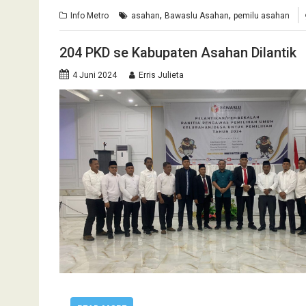
,
,
Info Metro
asahan
Bawaslu Asahan
pemilu asahan
204 PKD se Kabupaten Asahan Dilantik
4 Juni 2024
Erris Julieta