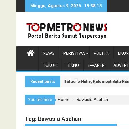
Skip
Minggu, Agustus 9, 2026
19:38:16
to
content
NEWS
PERISTIWA
POLITIK
EKON
TOKOH
TEKNO
E-PAPER
ADVERT
Recent posts
Tafoo'lo Nehe, Pelompat Batu Ni
Monumen Sisingamangaraja XII Be
You are here
Home
Bawaslu Asahan
Tag:
Bawaslu Asahan