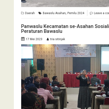
,
Daerah
Bawaslu Asahan
Pemilu 2024
Leave a c
Panwaslu Kecamatan se-Asahan Sosiali
Peraturan Bawaslu
17 Mei 2023
tria sitinjak