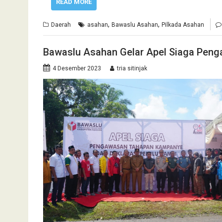
READ MORE
,
,
Daerah
asahan
Bawaslu Asahan
Pilkada Asahan
Bawaslu Asahan Gelar Apel Siaga Pen
4 Desember 2023
tria sitinjak