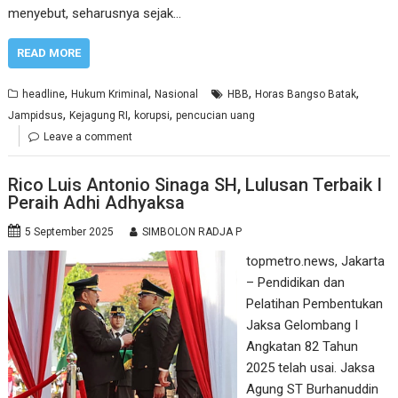
menyebut, seharusnya sejak…
READ MORE
,
,
,
,
headline
Hukum Kriminal
Nasional
HBB
Horas Bangso Batak
,
,
,
Jampidsus
Kejagung RI
korupsi
pencucian uang
Leave a comment
Rico Luis Antonio Sinaga SH, Lulusan Terbaik I
Peraih Adhi Adhyaksa
5 September 2025
SIMBOLON RADJA P
topmetro.news, Jakarta
– Pendidikan dan
Pelatihan Pembentukan
Jaksa Gelombang I
Angkatan 82 Tahun
2025 telah usai. Jaksa
Agung ST Burhanuddin