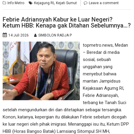
,
Info Metro
Kejagung RI
Kejati Sumut
Leave a comment
Febrie Adriansyah Kabur ke Luar Negeri?
Ketum HBB: Kenapa gak Ditahan Sebelumnya…?
14 Juli 2026
SIMBOLON RADJA P
topmetro.news, Medan
– Beredar di media
sosial, sebuah
unggahan yang
menyebut bahwa
mantan Jampidsus
Kejaksaan Agumg RI,
Febrie Adriansyah,
terbang ke Tanah Suci
setelah mengundurkan diri dan ditetapkan sebagai tersangka.
Konon, katanya, kepergian itu dilakukan Febrie sebelum dicegah
ke luar negeri oleh pihak imigrasi. Menanggapi isu itu, Ketum DPP
HBB (Horas Bangso Batak) Lamsiang Sitompul SH MH,