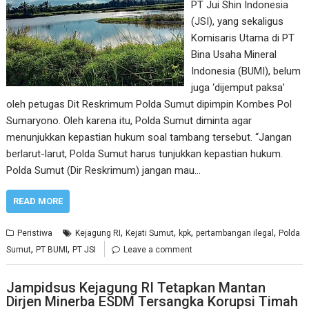
PT Jui Shin Indonesia
(JSI), yang sekaligus
Komisaris Utama di PT
Bina Usaha Mineral
Indonesia (BUMI), belum
juga ‘dijemput paksa’
oleh petugas Dit Reskrimum Polda Sumut dipimpin Kombes Pol
Sumaryono. Oleh karena itu, Polda Sumut diminta agar
menunjukkan kepastian hukum soal tambang tersebut. “Jangan
berlarut-larut, Polda Sumut harus tunjukkan kepastian hukum.
Polda Sumut (Dir Reskrimum) jangan mau…
READ MORE
,
,
,
,
Peristiwa
Kejagung RI
Kejati Sumut
kpk
pertambangan ilegal
Polda
,
,
Sumut
PT BUMI
PT JSI
Leave a comment
Jampidsus Kejagung RI Tetapkan Mantan
Dirjen Minerba ESDM Tersangka Korupsi Timah