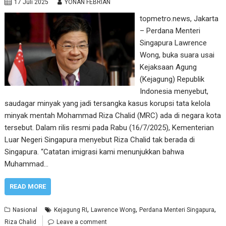
17 Juli 2025
YONAN FEBRIAN
topmetro.news, Jakarta
– Perdana Menteri
Singapura Lawrence
Wong, buka suara usai
Kejaksaan Agung
(Kejagung) Republik
Indonesia menyebut,
saudagar minyak yang jadi tersangka kasus korupsi tata kelola
minyak mentah Mohammad Riza Chalid (MRC) ada di negara kota
tersebut. Dalam rilis resmi pada Rabu (16/7/2025), Kementerian
Luar Negeri Singapura menyebut Riza Chalid tak berada di
Singapura. “Catatan imigrasi kami menunjukkan bahwa
Muhammad…
READ MORE
,
,
,
Nasional
Kejagung RI
Lawrence Wong
Perdana Menteri Singapura
Riza Chalid
Leave a comment