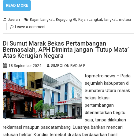
READ MORE
,
,
,
,
Daerah
Kajari Langkat
Kejagung RI
Kejari Langkat
langkat
mutasi
Leave a comment
Di Sumut Marak Bekas Pertambangan
Bermasalah, APH Diminta jangan ‘Tutup Mata’
Atas Kerugian Negara
18 September 2024
SIMBOLON RADJA P
topmetro.news – Pada
sejumlah kabupaten di
Sumatera Utara marak
bekas lokasi
pertambangan
diterlantarkan begitu
saja, tanpa dilakukan
reklamasi maupun pascatambang. Luasnya bahkan mencari
ratusan hektar. Kondisi tersebut di atas berdasarkan hasil