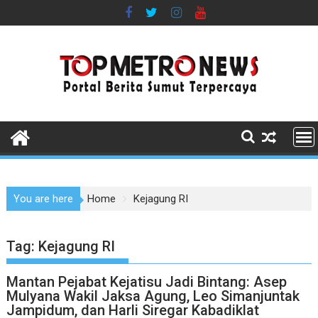
Skip
to
content
You are here
Home
Kejagung RI
Tag:
Kejagung RI
Mantan Pejabat Kejatisu Jadi Bintang: Asep
Mulyana Wakil Jaksa Agung, Leo Simanjuntak
Jampidum, dan Harli Siregar Kabadiklat