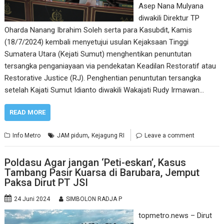
Asep Nana Mulyana
diwakili Direktur TP
Oharda Nanang Ibrahim Soleh serta para Kasubdit, Kamis
(18/7/2024) kembali menyetujui usulan Kejaksaan Tinggi
Sumatera Utara (Kejati Sumut) menghentikan penuntutan
tersangka penganiayaan via pendekatan Keadilan Restoratif atau
Restorative Justice (RJ). Penghentian penuntutan tersangka
setelah Kajati Sumut Idianto diwakili Wakajati Rudy Irmawan…
READ MORE
,
Info Metro
JAM pidum
Kejagung RI
Leave a comment
Poldasu Agar jangan ‘Peti-eskan’, Kasus
Tambang Pasir Kuarsa di Barubara, Jemput
Paksa Dirut PT JSI
24 Juni 2024
SIMBOLON RADJA P
topmetro.news – Dirut