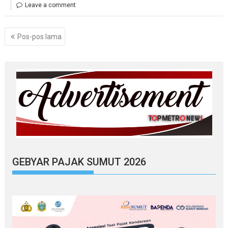
Leave a comment
Navigasi
Pos-pos lama
pos
GEBYAR PAJAK SUMUT 2026