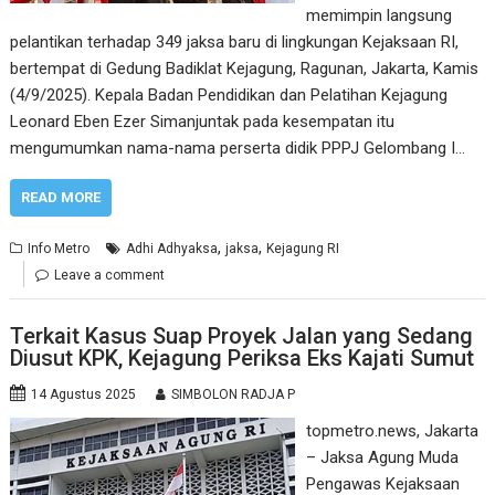
memimpin langsung
pelantikan terhadap 349 jaksa baru di lingkungan Kejaksaan RI,
bertempat di Gedung Badiklat Kejagung, Ragunan, Jakarta, Kamis
(4/9/2025). Kepala Badan Pendidikan dan Pelatihan Kejagung
Leonard Eben Ezer Simanjuntak pada kesempatan itu
mengumumkan nama-nama perserta didik PPPJ Gelombang I…
READ MORE
,
,
Info Metro
Adhi Adhyaksa
jaksa
Kejagung RI
Leave a comment
Terkait Kasus Suap Proyek Jalan yang Sedang
Diusut KPK, Kejagung Periksa Eks Kajati Sumut
14 Agustus 2025
SIMBOLON RADJA P
topmetro.news, Jakarta
– Jaksa Agung Muda
Pengawas Kejaksaan