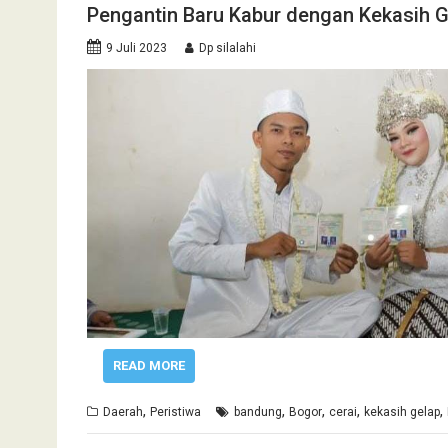
Pengantin Baru Kabur dengan Kekasih 
9 Juli 2023
Dp silalahi
READ MORE
,
,
,
,
,
Daerah
Peristiwa
bandung
Bogor
cerai
kekasih gelap