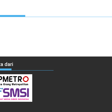
a dari