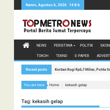
Skip
Kamis, Agustus 6, 2026
14:8:7
to
content
NEWS
PERISTIWA
POLITIK
EKON
TOKOH
TEKNO
E-PAPER
ADVERT
Recent posts
Korban Rugi Rp6,7 Miliar, Polda
Wakil Bupati Asahan Dukung Pen
You are here
Home
kekasih gelap
Tag:
kekasih gelap