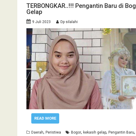
TERBONGKAR..!!! Pengantin Baru di Bo
Gelap
9 Juli 2023
Dp silalahi
READ MORE
,
,
,
Daerah
Peristiwa
Bogor
kekasih gelap
Pengantin Baru