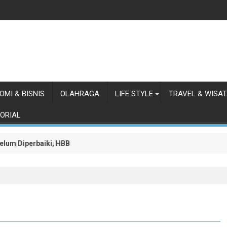
OMI & BISNIS
OLAHRAGA
LIFE STYLE
TRAVEL & WISA
ORIAL
lum Diperbaiki, HBB Ajak Orang Batak Menyikapi Ketidakperdulian
orong Negara Buka Dialog dalam Penyelesaian BLBI