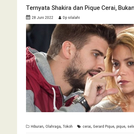
Ternyata Shakira dan Pique Cerai, Buka
28 Juni 2022
Dp silalahi
,
,
,
,
,
Hiburan
Olahraga
Tokoh
cerai
Gerard Pique
pique
sel