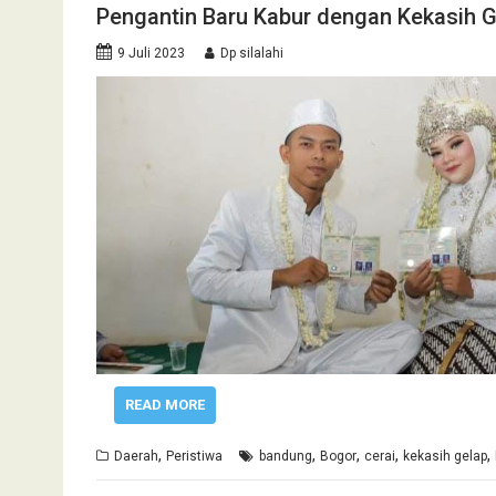
Pengantin Baru Kabur dengan Kekasih 
9 Juli 2023
Dp silalahi
READ MORE
,
,
,
,
,
Daerah
Peristiwa
bandung
Bogor
cerai
kekasih gelap