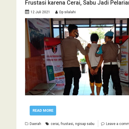
Frustasi karena Cerai, Sabu Jadi Pelari
12 Juli 2021
Dp silalahi
READ MORE
,
,
Daerah
cerai
frustasi
ngisap sabu
Leave a comm