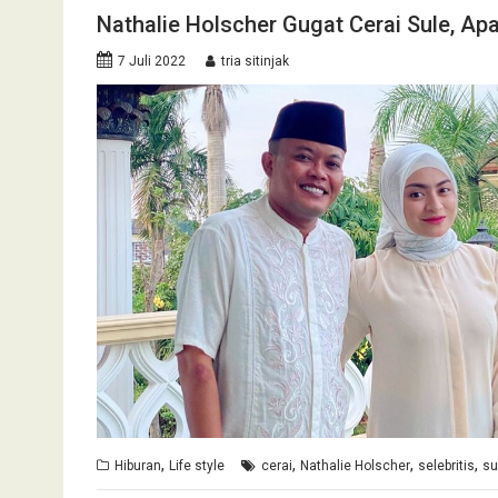
Nathalie Holscher Gugat Cerai Sule, A
7 Juli 2022
tria sitinjak
,
,
,
,
Hiburan
Life style
cerai
Nathalie Holscher
selebritis
su