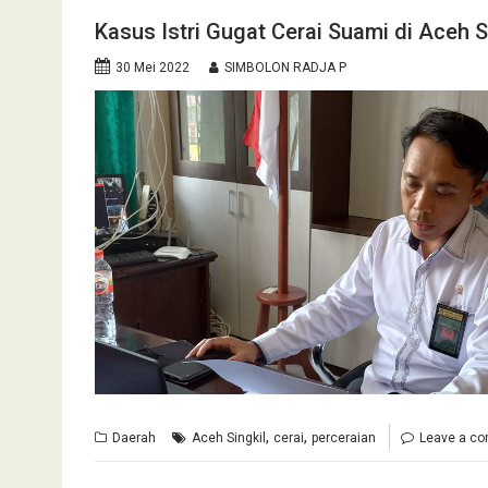
Kasus Istri Gugat Cerai Suami di Aceh S
30 Mei 2022
SIMBOLON RADJA P
,
,
Daerah
Aceh Singkil
cerai
perceraian
Leave a c