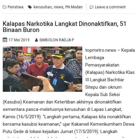
,
,
Peristiwa
kerusuhan
news
PN Medan
Leave a comment
Kalapas Narkotika Langkat Dinonaktifkan, 51
Binaan Buron
17 Mei 2019
SIMBOLON RADJA P
topmetro.news – Kepala
Lembaga
Pemasyarakatan
(Kalapas) Narkotika Klas
III Langkat Bachtiar
Sitepu dan oknum
Kepala Sub Seksi
(Kasubsi) Keamanan dan Ketertiban akhirnya dinonaktifkan
sementara pasca-meletusnya kerusuhan di Lapas Langkat,
Kamis (16/5/2019). “Langkah pertama, Kalapas kita nonaktifkan
bersama kasubsi keamanan,” ujar Kakanwil Kemenkumham Dewa
Putu Gede di lokasi kejadian Jumat (17/5/2019). Langkah