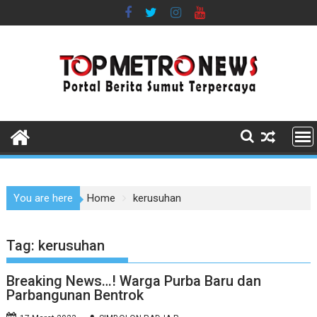
Skip
to
content
You are here
Home
kerusuhan
Tag:
kerusuhan
Breaking News…! Warga Purba Baru dan
Parbangunan Bentrok