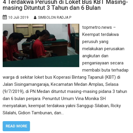
4 Terdakwa Perusuh di Loket Bus KBT Masing-
masing Dituntut 3 Tahun dan 6 Bulan
10 Juli 2019
SIMBOLON RADJA P
topmetro.news –
Keempat terdakwa
perusuh yang
melakukan perusakan
angkutan dan
penganiayaan secara
membabi buta terhadap
warga di sekitar loket bus Koperasi Bintang Tapanuli (KBT) di
Jalan Sisingamangaraja, Kecamatan Medan Amplas, Selasa
(9/7/2019), di PN Medan dituntut masing-masing pidana 3 tahun
dan 6 bulan penjara. Penuntut Umum Vina Monika SH
menyatakan, keempat terdakwa yakni Sanggup Silaban, Ricky
Silalahi, Gidion Tambunan, dan…
READ MORE