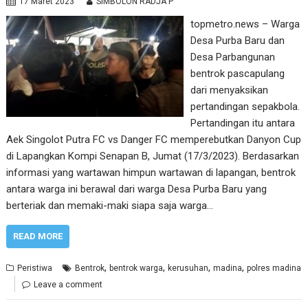
17 Maret 2023
SIMBOLON RADJA P
topmetro.news – Warga
Desa Purba Baru dan
Desa Parbangunan
bentrok pascapulang
dari menyaksikan
pertandingan sepakbola.
Pertandingan itu antara
Aek Singolot Putra FC vs Danger FC memperebutkan Danyon Cup
di Lapangkan Kompi Senapan B, Jumat (17/3/2023). Berdasarkan
informasi yang wartawan himpun wartawan di lapangan, bentrok
antara warga ini berawal dari warga Desa Purba Baru yang
berteriak dan memaki-maki siapa saja warga…
READ MORE
,
,
,
,
Peristiwa
Bentrok
bentrok warga
kerusuhan
madina
polres madina
Leave a comment