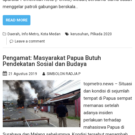
menggelar patroli gabungan berskala…
READ MORE
,
,
,
Daerah
Info Metro
Kota Medan
kerusuhan
Pilkada 2020
Leave a comment
Pengamat: Masyarakat Papua Butuh
Pendekatan Sosial dan Budaya
21 Agustus 2019
SIMBOLON RADJA P
topmetro.news – Situasi
dan kondisi di sejumlah
tempat di Papua sempat
memanas setelah
adanya insiden
perlakuan terhadap
mahasiswa Papua di
Surabaya dan Malang sebelumnya. Kondisi tersebut menambah