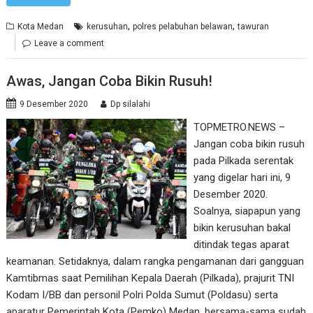
,
,
Kota Medan
kerusuhan
polres pelabuhan belawan
tawuran
Leave a comment
Awas, Jangan Coba Bikin Rusuh!
9 Desember 2020
Dp silalahi
TOPMETRO.NEWS –
Jangan coba bikin rusuh
pada Pilkada serentak
yang digelar hari ini, 9
Desember 2020.
Soalnya, siapapun yang
bikin kerusuhan bakal
ditindak tegas aparat
keamanan. Setidaknya, dalam rangka pengamanan dari gangguan
Kamtibmas saat Pemilihan Kepala Daerah (Pilkada), prajurit TNI
Kodam I/BB dan personil Polri Polda Sumut (Poldasu) serta
aparatur Pemerintah Kota (Pemko) Medan, bersama-sama sudah