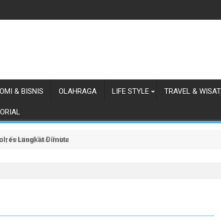
OMI & BISNIS
OLAHRAGA
LIFE STYLE
TRAVEL & WISA
ORIAL
olres Langkat Dimutasi
ir, Festival Tao Toba Joujou 2026 Resmi Dimulai