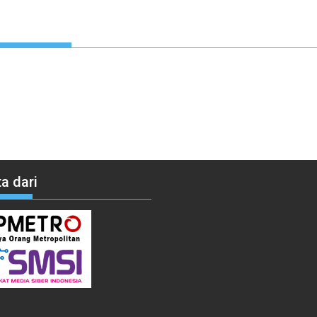
a dari