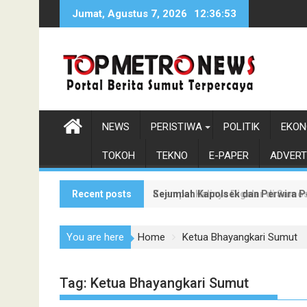
Skip
Jumat, Agustus 7, 2026
12:36:54
to
content
NEWS
PERISTIWA
POLITIK
EKON
TOKOH
TEKNO
E-PAPER
ADVERT
Recent posts
Sejumlah Kapolsek dan Perwira P
Keempat Kalinya Digelar di Samos
You are here
Home
Ketua Bhayangkari Sumut
Tag:
Ketua Bhayangkari Sumut