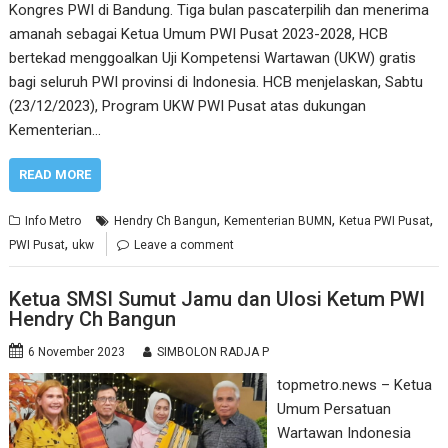
Kongres PWI di Bandung. Tiga bulan pascaterpilih dan menerima
amanah sebagai Ketua Umum PWI Pusat 2023-2028, HCB
bertekad menggoalkan Uji Kompetensi Wartawan (UKW) gratis
bagi seluruh PWI provinsi di Indonesia. HCB menjelaskan, Sabtu
(23/12/2023), Program UKW PWI Pusat atas dukungan
Kementerian…
READ MORE
,
,
,
Info Metro
Hendry Ch Bangun
Kementerian BUMN
Ketua PWI Pusat
,
PWI Pusat
ukw
Leave a comment
Ketua SMSI Sumut Jamu dan Ulosi Ketum PWI
Hendry Ch Bangun
6 November 2023
SIMBOLON RADJA P
topmetro.news – Ketua
Umum Persatuan
Wartawan Indonesia