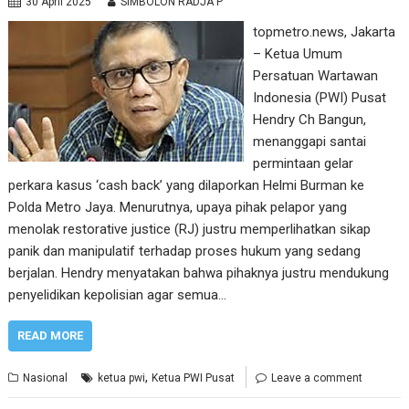
30 April 2025
SIMBOLON RADJA P
topmetro.news, Jakarta
– Ketua Umum
Persatuan Wartawan
Indonesia (PWI) Pusat
Hendry Ch Bangun,
menanggapi santai
permintaan gelar
perkara kasus ‘cash back’ yang dilaporkan Helmi Burman ke
Polda Metro Jaya. Menurutnya, upaya pihak pelapor yang
menolak restorative justice (RJ) justru memperlihatkan sikap
panik dan manipulatif terhadap proses hukum yang sedang
berjalan. Hendry menyatakan bahwa pihaknya justru mendukung
penyelidikan kepolisian agar semua…
READ MORE
,
Nasional
ketua pwi
Ketua PWI Pusat
Leave a comment