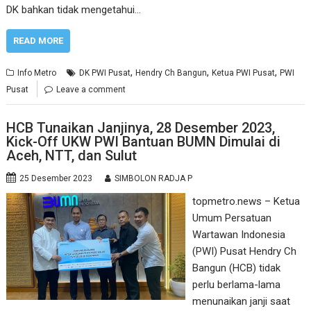
DK bahkan tidak mengetahui…
READ MORE
,
,
,
Info Metro
DK PWI Pusat
Hendry Ch Bangun
Ketua PWI Pusat
PWI
Pusat
Leave a comment
HCB Tunaikan Janjinya, 28 Desember 2023,
Kick-Off UKW PWI Bantuan BUMN Dimulai di
Aceh, NTT, dan Sulut
25 Desember 2023
SIMBOLON RADJA P
topmetro.news – Ketua
Umum Persatuan
Wartawan Indonesia
(PWI) Pusat Hendry Ch
Bangun (HCB) tidak
perlu berlama-lama
menunaikan janji saat