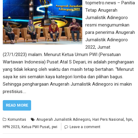
topmetro.news – Panitia
Tetap Anugerah
Jurnalistik Adinegoro
resmi mengumumkan
para penerima Anugerah
Jurnalistik Adinegoro
2022, Jumat
(27/1/2023) malam. Menurut Ketua Umum PWI (Persatuan
Wartawan Indonesia) Pusat Atal S Depari, ini adalah penghargaan
yang tidak lekang oleh waktu dan masih tetap bertahan. “Menurut
saya ke sini semakin kaya kategori lomba dan pilihan bagus.
Sehingga penghargaan Anugerah Jurnalistik Adinegoro ini makin
prestisius.…
READ MORE
,
,
,
Komunitas
Anugerah Jurnalistik Adinegoro
Hari Pers Nasional
hpn
,
,
HPN 2023
Ketua PWI Pusat
pwi
Leave a comment