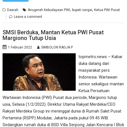
,
,
Daerah
Anugerah Kebudayaan PWI
bupati sergai
Ketua PWI Pusat
Leave a comment
SMSI Berduka, Mantan Ketua PWI Pusat
Margiono Tutup Usia
1 Februari 2022
SIMBOLON RADJA P
topmetro.news – Kabar
duka datang dari
masyarakat pers
Indonesia. Wartawan
senior sekaligus mantan
Ketua Persatuan
Wartawan Indonesia (PWI) Pusat dua periode, Margiono tutup
usia, Selasa (1/2/2022). Direktur Utama Rakyat Merdeka/CEO
Rakyat Merdeka Group ini meninggal dunia di Rumah Sakit Pusat
Pertamina (RSPP) Modular, Jakarta pada pukul 09.45 WIB.
Sedangkan rumah duka di BSD Villa Serpong Jalan Kencana I Blok