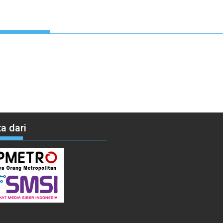
a dari