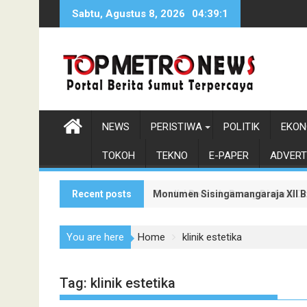
Skip
Sabtu, Agustus 8, 2026
04:39:2
to
content
NEWS
PERISTIWA
POLITIK
EKON
TOKOH
TEKNO
E-PAPER
ADVERT
Recent posts
Monumen Sisingamangaraja XII Be
Pendiri Beranda Ruang Diskusi D
You are here
Home
klinik estetika
Tag:
klinik estetika