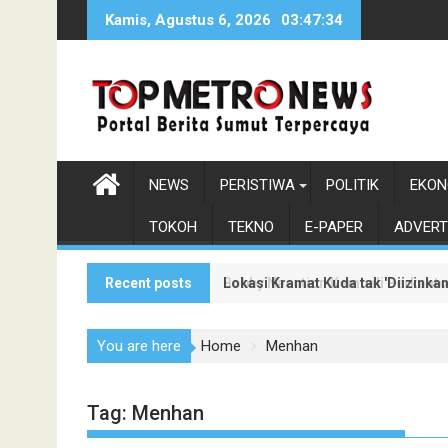
Skip
Kamis, Agustus 6, 2026
03:47:35
to
content
NEWS
PERISTIWA
POLITIK
EKON
TOKOH
TEKNO
E-PAPER
ADVERT
Recent posts
Lokasi Kramat Kuda tak 'Diizinka
Bobby Nasution Kembali Berkanto
You are here
Home
Menhan
Tag:
Menhan