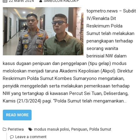
22 Maret 2024
SIMBOLON RADJA P
topmetro.news – Subdit
IV/Renakta Dit
Reskrimum Polda
Sumut telah melakukan
penangkapan terhadap
seorang wanita
berinisial NW dalam
kasus dugaan penipuan dan penggelapan (tipu gelap) modus
meloloskan menjadi taruna Akademi Kepolisian (Akpol). Direktur
Reskrimum Polda Sumut Kombes Sumaryono mengatakan,
penyidik menggeledah serta melakukan pemeriksaan terhadap
NW yang tertangkap di kawasan Percut Sei Tuan, Deliserdang,
Kamis (21/3/2024) pagi. “Polda Sumut telah mengamankan…
READ MORE
,
,
Peristiwa
modus masuk polisi
Penipuan
Polda Sumut
Leave a comment