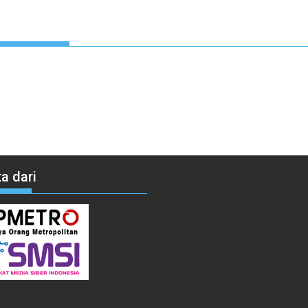
a dari