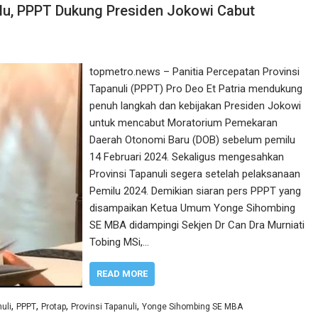
lu, PPPT Dukung Presiden Jokowi Cabut
topmetro.news – Panitia Percepatan Provinsi
Tapanuli (PPPT) Pro Deo Et Patria mendukung
penuh langkah dan kebijakan Presiden Jokowi
untuk mencabut Moratorium Pemekaran
Daerah Otonomi Baru (DOB) sebelum pemilu
14 Februari 2024. Sekaligus mengesahkan
Provinsi Tapanuli segera setelah pelaksanaan
Pemilu 2024. Demikian siaran pers PPPT yang
disampaikan Ketua Umum Yonge Sihombing
SE MBA didampingi Sekjen Dr Can Dra Murniati
Tobing MSi,…
READ MORE
,
,
,
,
uli
PPPT
Protap
Provinsi Tapanuli
Yonge Sihombing SE MBA