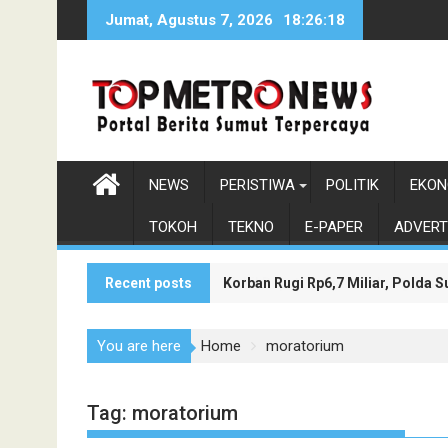
Skip
Jumat, Agustus 7, 2026
18:26:19
to
content
NEWS
PERISTIWA
POLITIK
EKON
TOKOH
TEKNO
E-PAPER
ADVERT
Recent posts
Korban Rugi Rp6,7 Miliar, Polda
Wakil Bupati Asahan Dukung Pen
You are here
Home
moratorium
Tag:
moratorium