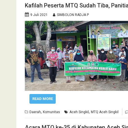
Kafilah Peserta MTQ Sudah Tiba, Paniti
9 Juli 2021
SIMBOLON RADJA P
READ MORE
,
,
Daerah
Komunitas
Aceh Singkil
MTQ Aceh Singkil
Acara MTQ ke-35 di Kabupaten Aceh Si