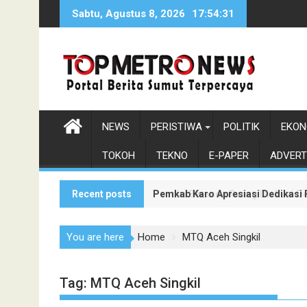
Skip
Sabtu, Agustus 8, 2026
17:54:32
to
content
NEWS
PERISTIWA
POLITIK
EKON
TOKOH
TEKNO
E-PAPER
ADVERT
Recent posts
Pendiri Beranda Ruang Diskusi D
Pemkab Karo Apresiasi Dedikasi
You are here
Home
MTQ Aceh Singkil
Tag:
MTQ Aceh Singkil