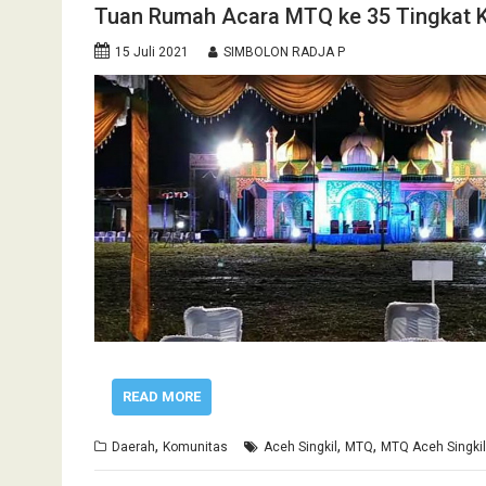
Tuan Rumah Acara MTQ ke 35 Tingkat Ka
15 Juli 2021
SIMBOLON RADJA P
READ MORE
,
,
,
Daerah
Komunitas
Aceh Singkil
MTQ
MTQ Aceh Singkil