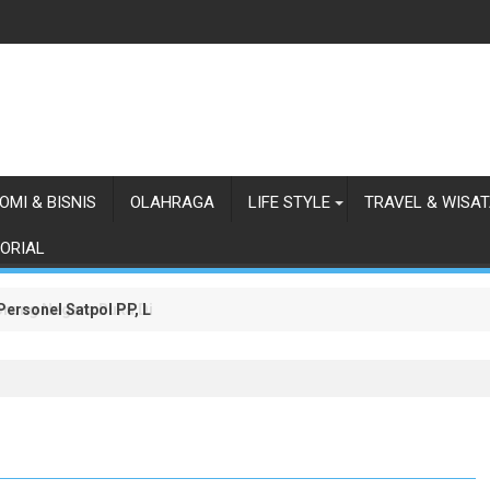
OMI & BISNIS
OLAHRAGA
LIFE STYLE
TRAVEL & WISA
ORIAL
orong Negara Buka Dialog dalam Penyelesaian BLBI
 Personel Satpol PP, Linmas, dan Pemadam Kebakaran