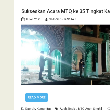
Sukseskan Acara MTQ ke 35 Tingkat Kab
8 Juli 2021
SIMBOLON RADJA P
READ MORE
,
,
Daerah
Komunitas
Aceh Singkil
MTQ Aceh Singkil