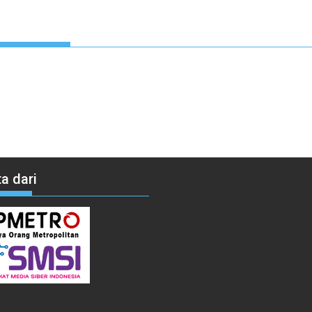
a dari