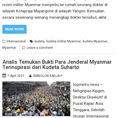
rezim militer Myanmar menyerbu ke rumah seorang dokter di
wilayah Kotapraja Mayangone di wilayah Yangon. Kemudian
secara sewenang-wenang menangkap dokter tersebut, akhir…
READ MORE
,
,
,
Internasional
kudeta
kudeta militer Myanmar
kudeta Myanmar
Myanmar
Leave a comment
Analis Temukan Bukti Para Jenderal Myanmar
Terinspirasi dari Kudeta Suharto
7 April 2021
SIMBOLON RADJA P
topmetro.news –
Nehginpao Kipgen,
Direktur Eksekutif di
Pusat Kajian Asia
Tenggara, Sekolah
Urusan Internasional