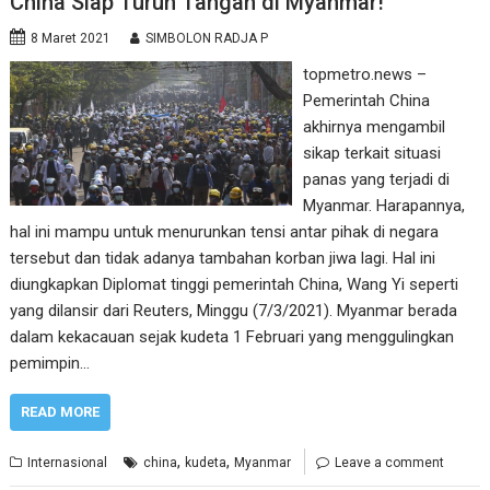
China Siap Turun Tangan di Myanmar!
8 Maret 2021
SIMBOLON RADJA P
topmetro.news –
Pemerintah China
akhirnya mengambil
sikap terkait situasi
panas yang terjadi di
Myanmar. Harapannya,
hal ini mampu untuk menurunkan tensi antar pihak di negara
tersebut dan tidak adanya tambahan korban jiwa lagi. Hal ini
diungkapkan Diplomat tinggi pemerintah China, Wang Yi seperti
yang dilansir dari Reuters, Minggu (7/3/2021). Myanmar berada
dalam kekacauan sejak kudeta 1 Februari yang menggulingkan
pemimpin…
READ MORE
,
,
Internasional
china
kudeta
Myanmar
Leave a comment