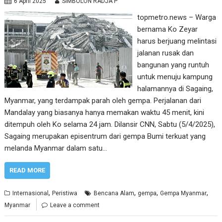
6 April 2025
SIMBOLON RADJA P
topmetro.news – Warga
bernama Ko Zeyar
harus berjuang melintasi
jalanan rusak dan
bangunan yang runtuh
untuk menuju kampung
halamannya di Sagaing,
Myanmar, yang terdampak parah oleh gempa. Perjalanan dari
Mandalay yang biasanya hanya memakan waktu 45 menit, kini
ditempuh oleh Ko selama 24 jam. Dilansir CNN, Sabtu (5/4/2025),
Sagaing merupakan episentrum dari gempa Bumi terkuat yang
melanda Myanmar dalam satu…
READ MORE
,
,
,
,
Internasional
Peristiwa
Bencana Alam
gempa
Gempa Myanmar
Myanmar
Leave a comment