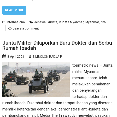
READ MORE
,
,
,
,
Internasional
Jenewa
kudeta
kudeta Myanmar
Myanmar
pbb
Leave a comment
Junta Militer Dilaporkan Buru Dokter dan Serbu
Rumah Ibadah
8 April 2021
SIMBOLON RADJA P
topmetro.news – Junta
militer Myanmar
menurut kabar, telah
melakukan penahanan
dan penyerangan
terhadap dokter dan
rumah ibadah. Diketahui dokter dan tempat ibadah yang diserang
memiliki keterkaitan dengan aksi demonstrasi anti-kudeta dan
pembangkangan sipil. Media The Irrawaddy menyebut, pasukan