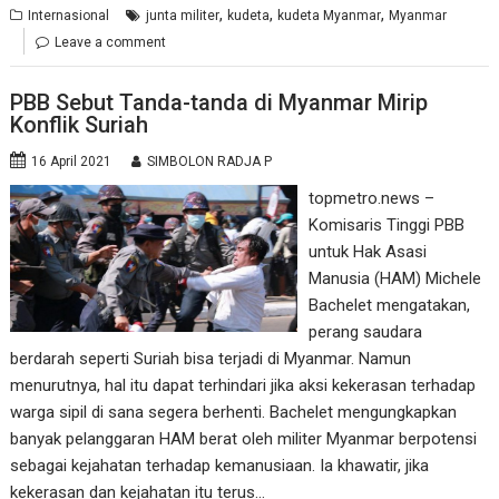
,
,
,
Internasional
junta militer
kudeta
kudeta Myanmar
Myanmar
Leave a comment
PBB Sebut Tanda-tanda di Myanmar Mirip
Konflik Suriah
16 April 2021
SIMBOLON RADJA P
topmetro.news –
Komisaris Tinggi PBB
untuk Hak Asasi
Manusia (HAM) Michele
Bachelet mengatakan,
perang saudara
berdarah seperti Suriah bisa terjadi di Myanmar. Namun
menurutnya, hal itu dapat terhindari jika aksi kekerasan terhadap
warga sipil di sana segera berhenti. Bachelet mengungkapkan
banyak pelanggaran HAM berat oleh militer Myanmar berpotensi
sebagai kejahatan terhadap kemanusiaan. Ia khawatir, jika
kekerasan dan kejahatan itu terus…