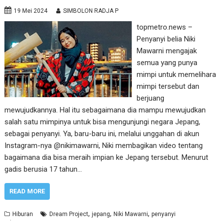
19 Mei 2024
SIMBOLON RADJA P
topmetro.news –
Penyanyi belia Niki
Mawarni mengajak
semua yang punya
mimpi untuk memelihara
mimpi tersebut dan
berjuang
mewujudkannya. Hal itu sebagaimana dia mampu mewujudkan
salah satu mimpinya untuk bisa mengunjungi negara Jepang,
sebagai penyanyi. Ya, baru-baru ini, melalui unggahan di akun
Instagram-nya @nikimawarni, Niki membagikan video tentang
bagaimana dia bisa meraih impian ke Jepang tersebut. Menurut
gadis berusia 17 tahun…
READ MORE
,
,
,
Hiburan
Dream Project
jepang
Niki Mawarni
penyanyi